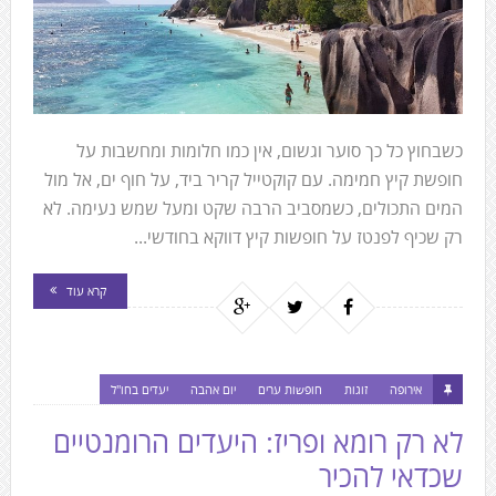
כשבחוץ כל כך סוער וגשום, אין כמו חלומות ומחשבות על
חופשת קיץ חמימה. עם קוקטייל קריר ביד, על חוף ים, אל מול
המים התכולים, כשמסביב הרבה שקט ומעל שמש נעימה. לא
רק שכיף לפנטז על חופשות קיץ דווקא בחודשי...
קרא עוד
אירופה
זוגות
חופשות ערים
יום אהבה
יעדים בחו"ל
לא רק רומא ופריז: היעדים הרומנטיים
שכדאי להכיר