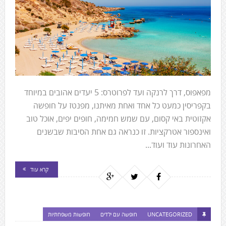
to
the
next
area
מפאפוס, דרך לרנקה ועד לפרוטרס: 5 יעדים אהובים במיוחד
בקפריסין כמעט כל אחד ואחת מאיתנו, מפנטז על חופשה
אקזוטית באי קסום, עם שמש חמימה, חופים יפים, אוכל טוב
ואינספור אטרקציות. זו כנראה גם אחת הסיבות שבשנים
האחרונות עוד ועוד...
קרא עוד
UNCATEGORIZED
חופשה עם ילדים
חופשות משפחתיות