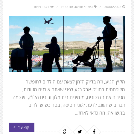
30/06/2022
טיפים לחופשה עם ילדים
1671 צפיות
הקיץ הגיע, וזה בדיוק הזמן לצאת עם הילדים לחופשה
משפחתית בחו”ל. אבל רגע לפני שאתם אורזים מזוודות,
מכינים את הדרכונים, מזמינים בית מלון ובונים הלו”ז, יש כמה
דברים שחשוב לדעת לפני הטיסה, בטח כשיש ילדים
במשוואה; מה כדאי לארוז...
קרא עוד