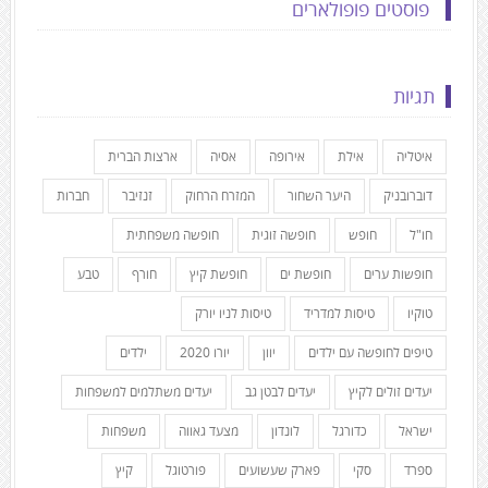
פוסטים פופולארים
תגיות
איטליה
אילת
אירופה
אסיה
ארצות הברית
דוברובניק
היער השחור
המזרח הרחוק
זנזיבר
חברות
חו"ל
חופש
חופשה זוגית
חופשה משפחתית
חופשות ערים
חופשת ים
חופשת קיץ
חורף
טבע
טוקיו
טיסות למדריד
טיסות לניו יורק
טיפים לחופשה עם ילדים
יוון
יורו 2020
ילדים
יעדים זולים לקיץ
יעדים לבטן גב
יעדים משתלמים למשפחות
ישראל
כדורגל
לונדון
מצעד גאווה
משפחות
ספרד
סקי
פארק שעשועים
פורטוגל
קיץ