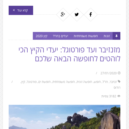
קרא עוד
זוגות
חופשות משפחתיות
יעדים בחו"ל
קיץ 2020
מזנזיבר ועד פורטוגל: יעדי הקיץ הכי
לוהטים לחופשה הבאה שלכם
27/01/2020
זנזיבר
,
חו"ל
,
חופש
,
חופשה זוגית
,
חופשה משפחתית
,
חופשת ים
,
פורטוגל
,
קיץ
,
רודוס
3182 צפיות