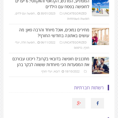
המפתיע, המרגש, הקלאסי והאקזוטי: 6 יעדים
לחופשה בפסח עם הילדים
UNCATEGORIZED
30/01/2023
,
חופשה עם ילדים
,
חופשות משפחתיות
מחירים נמוכים, אוכל מיוחד והרבה פאן: מה
עושים באתונה בחודשי החורף?
UNCATEGORIZED
06/11/2022
,
חופשה זולה
,
יעדי
חורף
,
כריסמס
מתכננים חופשה בדובאי בקרוב? ריכזנו עבורכם
את המסעדות הכי מיוחדות ששווה לבקר בהן
18/10/2022
דובאי
,
יעדי חורף
רשתות חברתיות