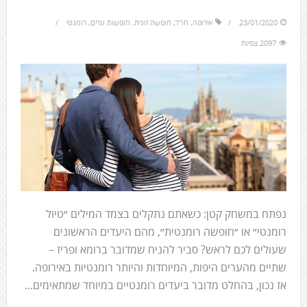
23/01/2020
אירופה
,
חו"ל
,
חופשה זוגית
,
חופשות ערים
,
רומנטי
2097 צפיות
נפתח במשחק קטן: כשאתם נתקלים בצמד המילים ״טיול
רומנטי״ או ״חופשה רומנטית״, מהם היעדים הראשונים
שעולים לכם לראש? סביר להניח שמדובר ברומא ופריז –
שתיים מהערים היפות, המיוחדות והיותר רומנטיות באירופה.
אז נכון, בהחלט מדובר ביעדים רומנטיים במיוחד שמתאימים...