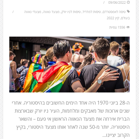
09/06/2022
טיסה לאמסטרדם
,
טיסות למדריד
,
טיסות לניו יורק
,
מצעד גאווה
,
מצעדי גאווה
בעולם
,
קיץ 2022
1556 צפיות
ה-28 ביוני 1970 היה אחד הימים החשובים בהיסטוריה. אחרי
שנים ארוכות של מאבקים ומלחמות, העיר ניו יורק שבארצות
הברית אירחה את מצעד הגאווה הראשון אי פעם – והשאר
היסטוריה. יותר מ-50 שנה לאחר אותו מצעד היסטורי, בקיץ
הקרוב יציינו...