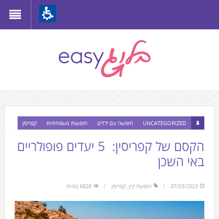
Th
beginnin
o
we
page
clic
t
mov
התוכן
UNCATEGORIZED
חופשה עם ילדים
חופשות משפחתיות
קפריסין
t
המרכזי,
הקסם של קפריסין: 5 יעדים פופולריים
th
You
mai
באי השכן
can
Conten
press
07/03/2023
חופשת קיץ
,
קפריסין
9828 צפיות
Enter
to
skip