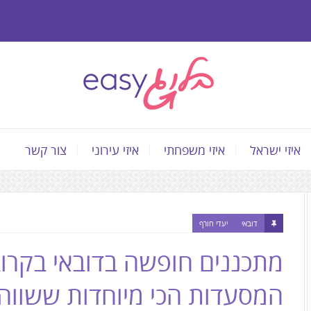
איזי ישראל
איזי משפחתי
איזי עירוני
צור קשר
התוכן
המרכזי,
דובאי
יעדי חורף
You
מתכננים חופשה בדובאי בקרוב
can
press
המסעדות הכי מיוחדות ששווה 
Enter