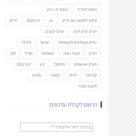
טיסות למדריד
טיסות לניו יורק
טיפים לחופשה עם ילדים
יוון
יורו 2020
ילדים
יעדים זולים לקיץ
יעדים לבטן גב
יעדים משתלמים למשפחות
ישראל
כדורגל
לונדון
מצעד גאווה
משפחות
ספרד
סקי
פארק שעשועים
פורטוגל
קיץ
קיץ 2022
קפריסין
רודוס
רומנטי
שופינג
תקציב מוגבל
הרשם לקבלת עדכונים