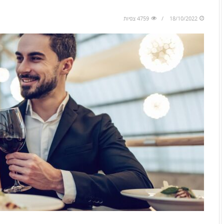
to
skip
18/10/2022
4759 צפיות
to
the
next
area