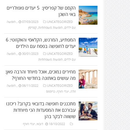
הקסם של קפריסין: 5 יעדים פופולריים
באי השכן
UNCATEGORIZED
07/03/2023
,
חופשה
עם ילדים
,
חופשות משפחתיות
,
קפריסין
המפתיע, המרגש, הקלאסי והאקזוטי: 6
יעדים לחופשה בפסח עם הילדים
UNCATEGORIZED
30/01/2023
,
חופשה
עם ילדים
,
חופשות משפחתיות
מחירים נמוכים, אוכל מיוחד והרבה פאן:
מה עושים באתונה בחודשי החורף?
UNCATEGORIZED
06/11/2022
,
חופשה
זולה
,
יעדי חורף
,
כריסמס
מתכננים חופשה בדובאי בקרוב? ריכזנו
עבורכם את המסעדות הכי מיוחדות
ששווה לבקר בהן
18/10/2022
דובאי
,
יעדי חורף