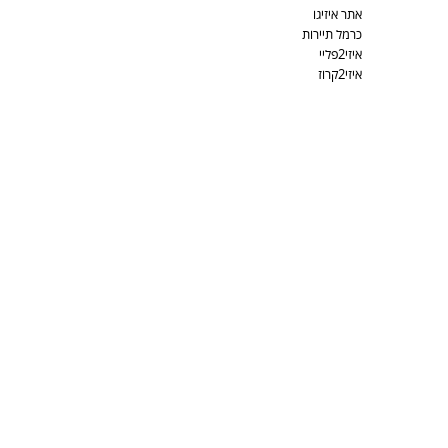
אתר איזיגו
כרמל תיירות
איזי2פליי
איזי2קרוז