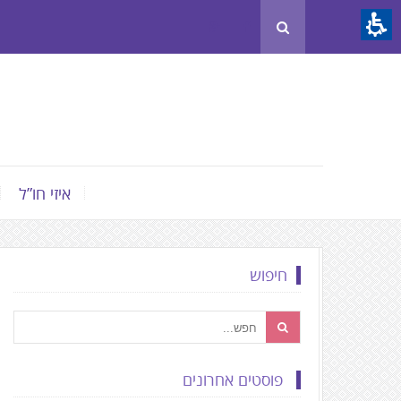
Th
beginnin
o
we
page
clic
t
איזי חו”ל
mov
t
th
חיפוש
mai
Conten
פוסטים אחרונים