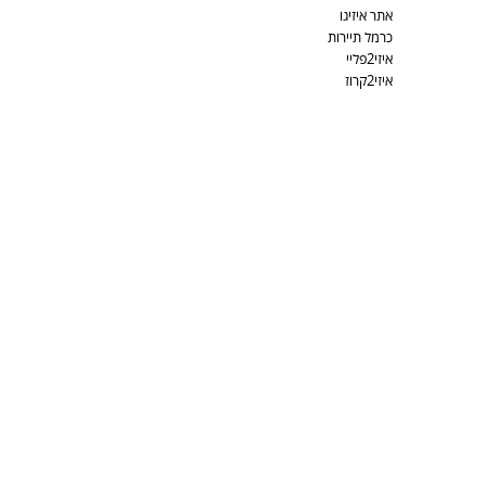
אתר איזיגו
כרמל תיירות
איזי2פליי
איזי2קרוז