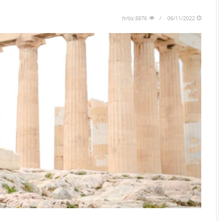
to
skip
06/11/2022
8876 צפיות
to
the
next
area