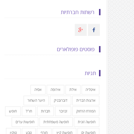
רשתות חברתיות
פוסטים פופולארים
תגיות
איטליה
אילת
אירופה
אסיה
ארצות הברית
דוברובניק
היער השחור
המזרח הרחוק
זנזיבר
חברות
חו"ל
חופש
חופשה זוגית
חופשה משפחתית
חופשות ערים
חופשת ים
חופשת קיץ
חורף
טבע
טוקיו