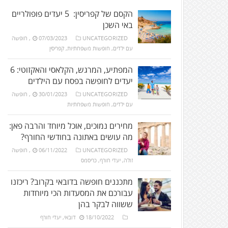
הקסם של קפריסין: 5 יעדים פופולריים
באי השכן
UNCATEGORIZED
07/03/2023
,
חופשה
עם ילדים
,
חופשות משפחתיות
,
קפריסין
המפתיע, המרגש, הקלאסי והאקזוטי: 6
יעדים לחופשה בפסח עם הילדים
UNCATEGORIZED
30/01/2023
,
חופשה
עם ילדים
,
חופשות משפחתיות
מחירים נמוכים, אוכל מיוחד והרבה פאן:
מה עושים באתונה בחודשי החורף?
UNCATEGORIZED
06/11/2022
,
חופשה
זולה
,
יעדי חורף
,
כריסמס
מתכננים חופשה בדובאי בקרוב? ריכזנו
עבורכם את המסעדות הכי מיוחדות
ששווה לבקר בהן
18/10/2022
דובאי
,
יעדי חורף