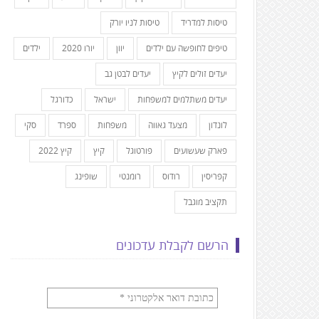
טיסות למדריד
טיסות לניו יורק
טיפים לחופשה עם ילדים
יוון
יורו 2020
ילדים
יעדים זולים לקיץ
יעדים לבטן גב
יעדים משתלמים למשפחות
ישראל
כדורגל
לונדון
מצעד גאווה
משפחות
ספרד
סקי
פארק שעשועים
פורטוגל
קיץ
קיץ 2022
קפריסין
רודוס
רומנטי
שופינג
תקציב מוגבל
הרשם לקבלת עדכונים