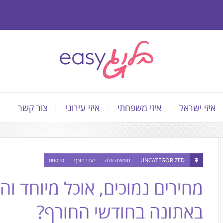
איזי ישראל
איזי משפחתי
איזי עירוני
צור קשר
התוכן
המרכזי,
UNCATEGORIZED
חופשה זולה
יעדי חורף
כריסמס
You
מחירים נמוכים, אוכל מיוחד ו
can
press
באתונה בחודשי החורף?
Enter