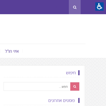
Th
beginnin
o
we
page
clic
t
איזי חו”ל
mov
t
th
חיפוש
mai
Conten
פוסטים אחרונים