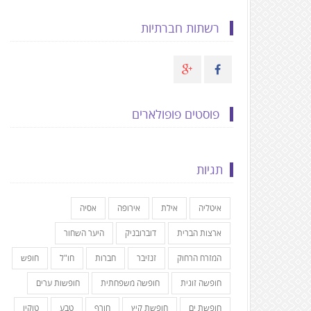
רשתות חברתיות
פוסטים פופולארים
תגיות
איטליה
אילת
אירופה
אסיה
ארצות הברית
דוברובניק
היער השחור
המזרח הרחוק
זנזיבר
חברות
חו"ל
חופש
חופשה זוגית
חופשה משפחתית
חופשות ערים
חופשת ים
חופשת קיץ
חורף
טבע
טוקיו