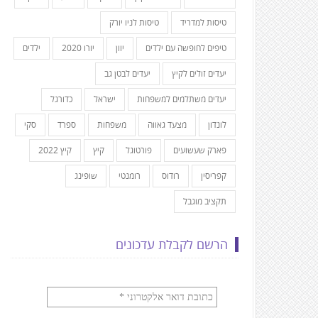
טיסות למדריד
טיסות לניו יורק
טיפים לחופשה עם ילדים
יוון
יורו 2020
ילדים
יעדים זולים לקיץ
יעדים לבטן גב
יעדים משתלמים למשפחות
ישראל
כדורגל
לונדון
מצעד גאווה
משפחות
ספרד
סקי
פארק שעשועים
פורטוגל
קיץ
קיץ 2022
קפריסין
רודוס
רומנטי
שופינג
תקציב מוגבל
הרשם לקבלת עדכונים