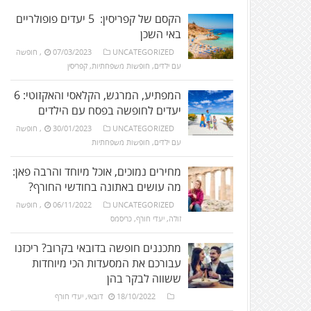
הקסם של קפריסין: 5 יעדים פופולריים
באי השכן
UNCATEGORIZED
07/03/2023
,
חופשה
עם ילדים
,
חופשות משפחתיות
,
קפריסין
המפתיע, המרגש, הקלאסי והאקזוטי: 6
יעדים לחופשה בפסח עם הילדים
UNCATEGORIZED
30/01/2023
,
חופשה
עם ילדים
,
חופשות משפחתיות
מחירים נמוכים, אוכל מיוחד והרבה פאן:
מה עושים באתונה בחודשי החורף?
UNCATEGORIZED
06/11/2022
,
חופשה
זולה
,
יעדי חורף
,
כריסמס
מתכננים חופשה בדובאי בקרוב? ריכזנו
עבורכם את המסעדות הכי מיוחדות
ששווה לבקר בהן
18/10/2022
דובאי
,
יעדי חורף