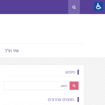
Th
beginnin
o
we
page
clic
t
איזי חו”ל
mov
t
th
חיפוש
mai
Conten
פוסטים אחרונים