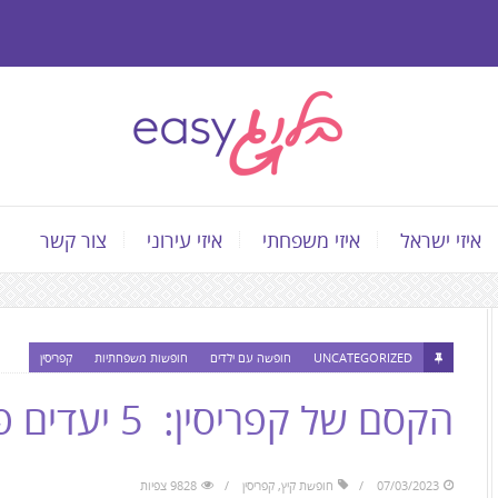
איזי ישראל
איזי משפחתי
איזי עירוני
צור קשר
התוכן
המרכזי,
UNCATEGORIZED
חופשה עם ילדים
חופשות משפחתיות
קפריסין
You
הקסם של קפריסין: 5 יעדים פופולריים באי השכן
can
press
Enter
07/03/2023
חופשת קיץ
,
קפריסין
9828 צפיות