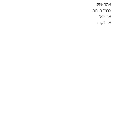
אתר איזיגו
כרמל תיירות
איזי2פליי
איזי2קרוז