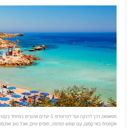
to
skip
to
the
next
area
מפאפוס, דרך לרנקה ועד לפרוטרס: 5 יעדי
אקזוטית באי קסום, עם שמש חמימה, חופים יפים, אוכל טוב ואינס