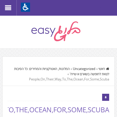
Th
beginnin
o
we
page
clic
t
התוכן
mov
המרכזי,
ראשי
»
Uncategorized
»
המלונות, האטרקציות והמחירים: כל הסיבות
t
לצאת לחופשה בשארם א שייח'
»
You
th
People,On,Their,Way,To,The,Ocean,For,Some,Scuba
can
mai
press
Conten
Enter
to
Y,TO,THE,OCEAN,FOR,SOME,SCUBA
skip