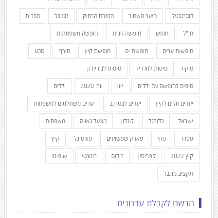
דוברובניק
היער השחור
המזרח הרחוק
זנזיבר
חברות
חו"ל
חופש
חופשה זוגית
חופשה משפחתית
חופשות ערים
חופשת ים
חופשת קיץ
חורף
טבע
טוקיו
טיסות למדריד
טיסות לניו יורק
טיפים לחופשה עם ילדים
יוון
יורו 2020
ילדים
יעדים זולים לקיץ
יעדים לבטן גב
יעדים משתלמים למשפחות
ישראל
כדורגל
לונדון
מצעד גאווה
משפחות
ספרד
סקי
פארק שעשועים
פורטוגל
קיץ
קיץ 2022
קפריסין
רודוס
רומנטי
שופינג
תקציב מוגבל
הרשם לקבלת עדכונים