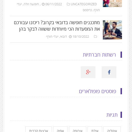
UNCATEGORIZED
06/11/2022
,
חופשה זולה
,
יעדי
חורף
,
כריסמס
מתכננים חופשה בדובאי בקרוב? ריכזנו עבורכם
את המסעדות הכי מיוחדות ששווה לבקר בהן
18/10/2022
דובאי
,
יעדי חורף
רשתות חברתיות
פוסטים פופולארים
תגיות
איטליה
אילת
אירופה
אסיה
ארצות הברית