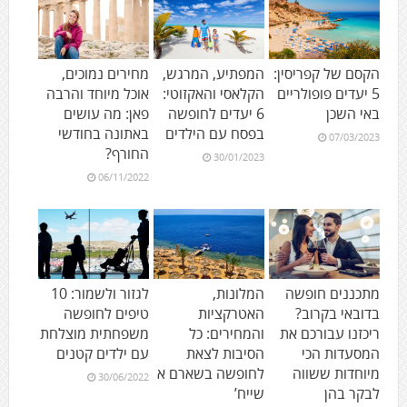
הקסם של קפריסין:
המפתיע, המרגש,
מחירים נמוכים,
5 יעדים פופולריים
הקלאסי והאקזוטי:
אוכל מיוחד והרבה
באי השכן
6 יעדים לחופשה
פאן: מה עושים
בפסח עם הילדים
באתונה בחודשי
07/03/2023
החורף?
30/01/2023
06/11/2022
מתכננים חופשה
המלונות,
לגזור ולשמור: 10
בדובאי בקרוב?
האטרקציות
טיפים לחופשה
ריכזנו עבורכם את
והמחירים: כל
משפחתית מוצלחת
המסעדות הכי
הסיבות לצאת
עם ילדים קטנים
מיוחדות ששווה
לחופשה בשארם א
30/06/2022
לבקר בהן
שייח’