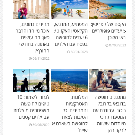
הקסם של קפריסין:
המפתיע, המרגש,
מחירים נמוכים,
5 יעדים פופולריים
הקלאסי והאקזוטי:
אוכל מיוחד והרבה
באי השכן
6 יעדים לחופשה
פאן: מה עושים
בפסח עם הילדים
באתונה בחודשי
07/03/2023
החורף?
30/01/2023
06/11/2022
מתכננים חופשה
המלונות,
לגזור ולשמור: 10
בדובאי בקרוב?
האטרקציות
טיפים לחופשה
ריכזנו עבורכם את
והמחירים: כל
משפחתית מוצלחת
המסעדות הכי
הסיבות לצאת
עם ילדים קטנים
מיוחדות ששווה
לחופשה בשארם א
30/06/2022
לבקר בהן
שייח’