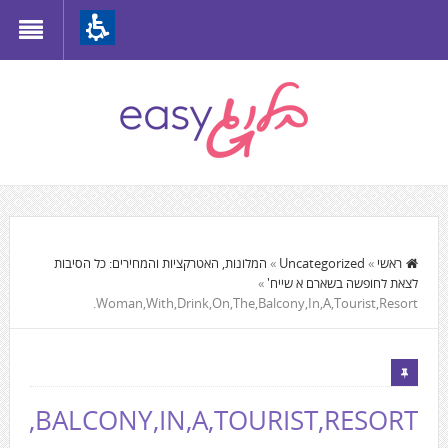
Th
beginnin
o
we
page
clic
t
התוכן
mov
המרכזי,
ראשי
»
Uncategorized
»
המלונות, האטרקציות והמחירים: כל הסיבות
t
לצאת לחופשה בשארם א שייח'
»
You
th
Woman,With,Drink,On,The,Balcony,In,A,Tourist,Resort.
can
mai
press
Conten
Enter
to
E,BALCONY,IN,A,TOURIST,RESORT.
skip