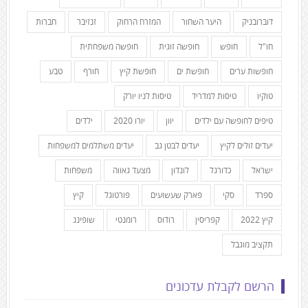
דוברובניק
היער השחור
המזרח הרחוק
זנזיבר
חברות
חו"ל
חופש
חופשה זוגית
חופשה משפחתית
חופשות ערים
חופשת ים
חופשת קיץ
חורף
טבע
טוקיו
טיסות למדריד
טיסות לניו יורק
טיפים לחופשה עם ילדים
יוון
יורו 2020
ילדים
יעדים זולים לקיץ
יעדים לבטן גב
יעדים משתלמים למשפחות
ישראל
כדורגל
לונדון
מצעד גאווה
משפחות
ספרד
סקי
פארק שעשועים
פורטוגל
קיץ
קיץ 2022
קפריסין
רודוס
רומנטי
שופינג
תקציב מוגבל
הרשם לקבלת עדכונים