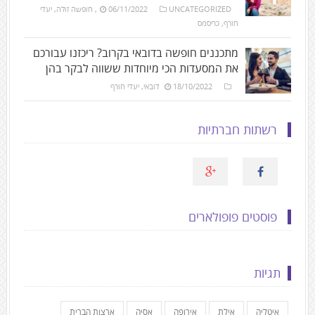
UNCATEGORIZED
06/11/2022
,
חופשה זולה
,
יעדי
חורף
,
כריסמס
מתכננים חופשה בדובאי בקרוב? ריכזנו עבורכם
את המסעדות הכי מיוחדות ששווה לבקר בהן
18/10/2022
דובאי
,
יעדי חורף
רשתות חברתיות
פוסטים פופולארים
תגיות
איטליה
אילת
אירופה
אסיה
ארצות הברית