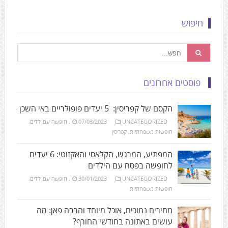
חיפוש
פוסטים אחרונים
הקסם של קפריסין: 5 יעדים פופולריים באי השכן
UNCATEGORIZED
07/03/2023
,
חופשה עם ילדים
,
חופשות משפחתיות
,
קפריסין
המפתיע, המרגש, הקלאסי והאקזוטי: 6 יעדים
לחופשה בפסח עם הילדים
UNCATEGORIZED
30/01/2023
,
חופשה עם ילדים
,
חופשות משפחתיות
מחירים נמוכים, אוכל מיוחד והרבה פאן: מה
עושים באתונה בחודשי החורף?