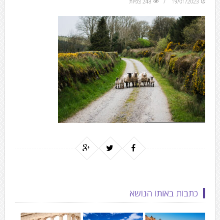
19/01/2023
248 צפיות
to
the
next
area
כתבות באותו הנושא