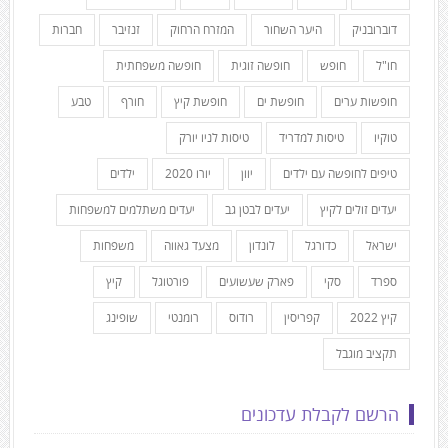
דוברובניק
היער השחור
המזרח הרחוק
זנזיבר
חברות
חו"ל
חופש
חופשה זוגית
חופשה משפחתית
חופשות ערים
חופשת ים
חופשת קיץ
חורף
טבע
טוקיו
טיסות למדריד
טיסות לניו יורק
טיפים לחופשה עם ילדים
יוון
יורו 2020
ילדים
יעדים זולים לקיץ
יעדים לבטן גב
יעדים משתלמים למשפחות
ישראל
כדורגל
לונדון
מצעד גאווה
משפחות
ספרד
סקי
פארק שעשועים
פורטוגל
קיץ
קיץ 2022
קפריסין
רודוס
רומנטי
שופינג
תקציב מוגבל
הרשם לקבלת עדכונים