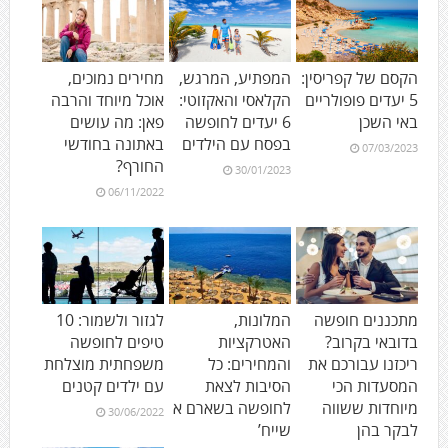
הקסם של קפריסין:
המפתיע, המרגש,
מחירים נמוכים,
5 יעדים פופולריים
הקלאסי והאקזוטי:
אוכל מיוחד והרבה
באי השכן
6 יעדים לחופשה
פאן: מה עושים
בפסח עם הילדים
באתונה בחודשי
07/03/2023
החורף?
30/01/2023
06/11/2022
מתכננים חופשה
המלונות,
לגזור ולשמור: 10
בדובאי בקרוב?
האטרקציות
טיפים לחופשה
ריכזנו עבורכם את
והמחירים: כל
משפחתית מוצלחת
המסעדות הכי
הסיבות לצאת
עם ילדים קטנים
מיוחדות ששווה
לחופשה בשארם א
30/06/2022
לבקר בהן
שייח’