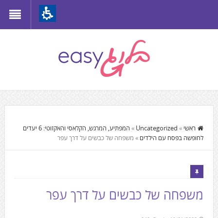
Th
beginnin
o
we
page
clic
t
התוכן
mov
המרכזי,
ראשי
»
Uncategorized
»
המפתיע, המרגש, הקלאסי והאקזוטי: 6 יעדים
t
לחופשה בפסח עם הילדים
»
משפחה של כבשים על דרך עפר
You
th
can
mai
press
Conten
Enter
משפחה של כבשים על דרך עפר
to
skip