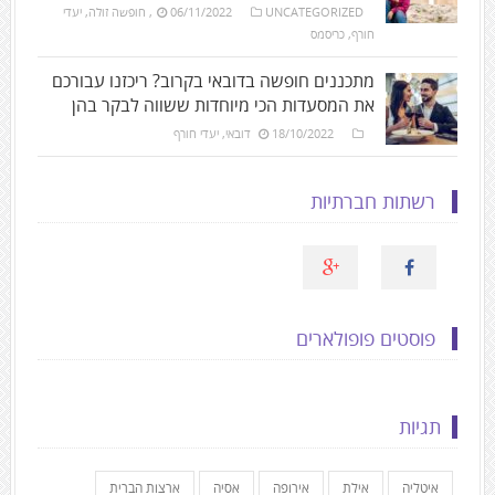
UNCATEGORIZED
06/11/2022
,
חופשה זולה
,
יעדי
חורף
,
כריסמס
מתכננים חופשה בדובאי בקרוב? ריכזנו עבורכם
את המסעדות הכי מיוחדות ששווה לבקר בהן
18/10/2022
דובאי
,
יעדי חורף
רשתות חברתיות
פוסטים פופולארים
תגיות
איטליה
אילת
אירופה
אסיה
ארצות הברית