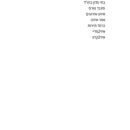
בתי מלון בחו”ל
סיגנל טורס
איזיגו אירועים
אתר איזיגו
כרמל תיירות
איזי2פליי
איזי2קרוז