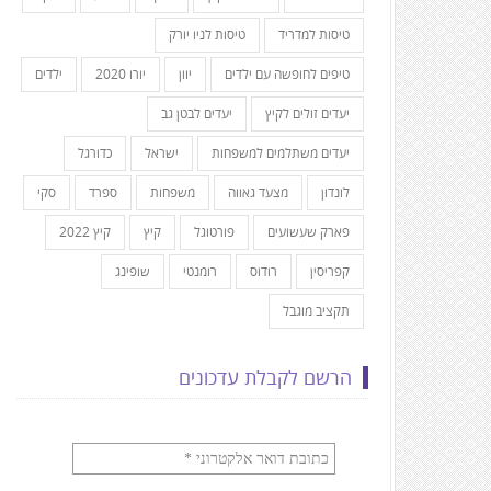
טיסות למדריד
טיסות לניו יורק
טיפים לחופשה עם ילדים
יוון
יורו 2020
ילדים
יעדים זולים לקיץ
יעדים לבטן גב
יעדים משתלמים למשפחות
ישראל
כדורגל
לונדון
מצעד גאווה
משפחות
ספרד
סקי
פארק שעשועים
פורטוגל
קיץ
קיץ 2022
קפריסין
רודוס
רומנטי
שופינג
תקציב מוגבל
הרשם לקבלת עדכונים