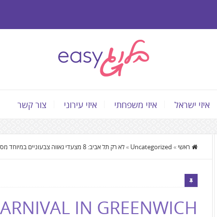
איזי ישראל
איזי משפחתי
איזי עירוני
צור קשר
התוכן
ראשי
»
Uncategorized
»
לא רק תל אביב: 8 מצעדי גאווה צבעוניים במיוחד מסביב לעולם
המרכזי,
You
can
press
CARNIVAL IN GREENWICH
Enter