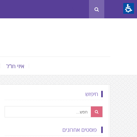
Th
beginnin
o
we
page
clic
t
איזי חו”ל
mov
t
th
חיפוש
mai
Conten
פוסטים אחרונים