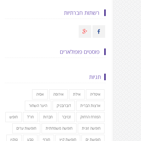
רשתות חברתיות
פוסטים פופולארים
תגיות
איטליה
אילת
אירופה
אסיה
ארצות הברית
דוברובניק
היער השחור
המזרח הרחוק
זנזיבר
חברות
חו"ל
חופש
חופשה זוגית
חופשה משפחתית
חופשות ערים
חופשת ים
חופשת קיץ
חורף
טבע
טוקיו