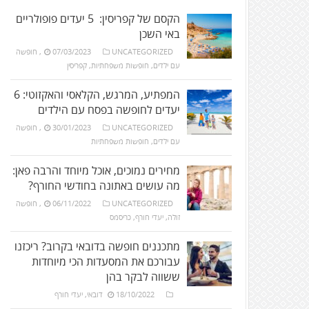
הקסם של קפריסין: 5 יעדים פופולריים
באי השכן
UNCATEGORIZED
07/03/2023
,
חופשה
עם ילדים
,
חופשות משפחתיות
,
קפריסין
המפתיע, המרגש, הקלאסי והאקזוטי: 6
יעדים לחופשה בפסח עם הילדים
UNCATEGORIZED
30/01/2023
,
חופשה
עם ילדים
,
חופשות משפחתיות
מחירים נמוכים, אוכל מיוחד והרבה פאן:
מה עושים באתונה בחודשי החורף?
UNCATEGORIZED
06/11/2022
,
חופשה
זולה
,
יעדי חורף
,
כריסמס
מתכננים חופשה בדובאי בקרוב? ריכזנו
עבורכם את המסעדות הכי מיוחדות
ששווה לבקר בהן
18/10/2022
דובאי
,
יעדי חורף