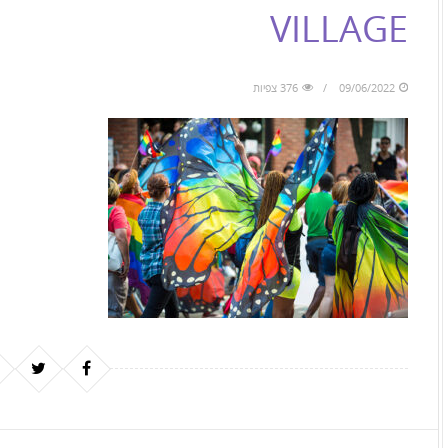
to
VILLAGE
skip
to
09/06/2022
376 צפיות
the
next
area