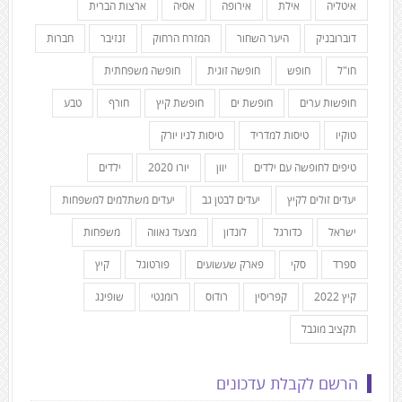
איטליה
אילת
אירופה
אסיה
ארצות הברית
דוברובניק
היער השחור
המזרח הרחוק
זנזיבר
חברות
חו"ל
חופש
חופשה זוגית
חופשה משפחתית
חופשות ערים
חופשת ים
חופשת קיץ
חורף
טבע
טוקיו
טיסות למדריד
טיסות לניו יורק
טיפים לחופשה עם ילדים
יוון
יורו 2020
ילדים
יעדים זולים לקיץ
יעדים לבטן גב
יעדים משתלמים למשפחות
ישראל
כדורגל
לונדון
מצעד גאווה
משפחות
ספרד
סקי
פארק שעשועים
פורטוגל
קיץ
קיץ 2022
קפריסין
רודוס
רומנטי
שופינג
תקציב מוגבל
הרשם לקבלת עדכונים