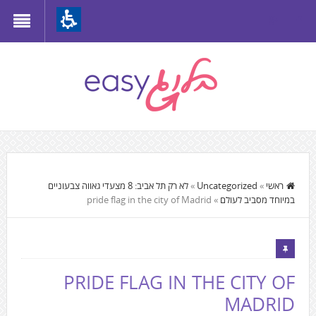
Th
beginnin
o
we
page
clic
t
התוכן
mov
המרכזי,
ראשי
»
Uncategorized
»
לא רק תל אביב: 8 מצעדי גאווה צבעוניים
t
במיוחד מסביב לעולם
»
pride flag in the city of Madrid
You
th
can
mai
press
Conten
Enter
PRIDE FLAG IN THE CITY OF
to
MADRID
skip