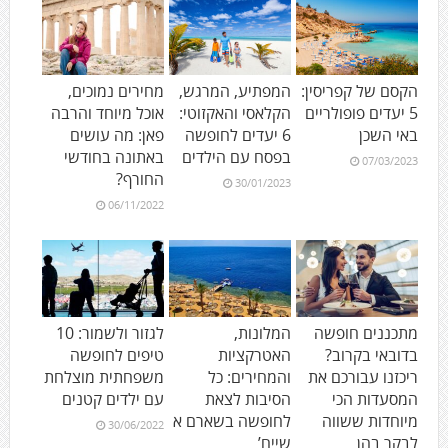
הקסם של קפריסין:
המפתיע, המרגש,
מחירים נמוכים,
5 יעדים פופולריים
הקלאסי והאקזוטי:
אוכל מיוחד והרבה
באי השכן
6 יעדים לחופשה
פאן: מה עושים
בפסח עם הילדים
באתונה בחודשי
07/03/2023
החורף?
30/01/2023
06/11/2022
מתכננים חופשה
המלונות,
לגזור ולשמור: 10
בדובאי בקרוב?
האטרקציות
טיפים לחופשה
ריכזנו עבורכם את
והמחירים: כל
משפחתית מוצלחת
המסעדות הכי
הסיבות לצאת
עם ילדים קטנים
מיוחדות ששווה
לחופשה בשארם א
30/06/2022
לבקר בהן
שייח’