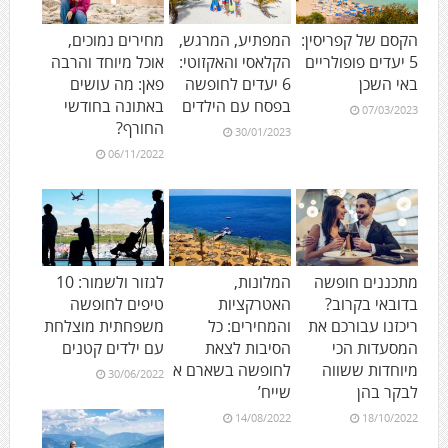
הקסם של קפריסין:
המפתיע, המרגש,
מחירים נמוכים,
5 יעדים פופולריים
הקלאסי והאקזוטי:
אוכל מיוחד והרבה
באי השכן
6 יעדים לחופשה
פאן: מה עושים
בפסח עם הילדים
באתונה בחודשי
07/03/2023
החורף?
30/01/2023
06/11/2022
מתכננים חופשה
המלונות,
לגזור ולשמור: 10
בדובאי בקרוב?
האטרקציות
טיפים לחופשה
ריכזנו עבורכם את
והמחירים: כל
משפחתית מוצלחת
המסעדות הכי
הסיבות לצאת
עם ילדים קטנים
מיוחדות ששווה
לחופשה בשארם א
30/06/2022
לבקר בהן
שייח’
14/08/2022
18/10/2022