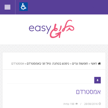
Th
beginnin
o
we
page
clic
t
התוכן
mov
המרכזי,
ראשי
»
חופשות ערים
»
ניפגש בטחנה: טיול זוגי באמסטרדם
»
אמסטרדם
t
You
th
can
mai
press
Conten
Enter
אמסטרדם
to
skip
28/08/2016
198 צפיות