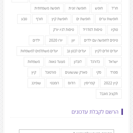
חו"ל
חופש
חופשה זוגית
חופשה משפחתית
חופשות ערים
חופשת ים
חופשת קיץ
חורף
טבע
טוקיו
טיסות למדריד
טיסות לניו יורק
טיפים לחופשה עם ילדים
יוון
יורו 2020
ילדים
יעדים זולים לקיץ
יעדים לבטן גב
יעדים משתלמים למשפחות
ישראל
כדורגל
לונדון
מצעד גאווה
משפחות
ספרד
סקי
פארק שעשועים
פורטוגל
קיץ
קיץ 2022
קפריסין
רודוס
רומנטי
שופינג
תקציב מוגבל
הרשם לקבלת עדכונים