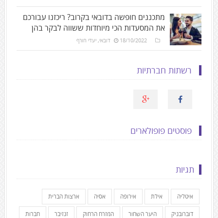
מתכננים חופשה בדובאי בקרוב? ריכזנו עבורכם
את המסעדות הכי מיוחדות ששווה לבקר בהן
18/10/2022
דובאי
,
יעדי חורף
רשתות חברתיות
פוסטים פופולארים
תגיות
איטליה
אילת
אירופה
אסיה
ארצות הברית
דוברובניק
היער השחור
המזרח הרחוק
זנזיבר
חברות