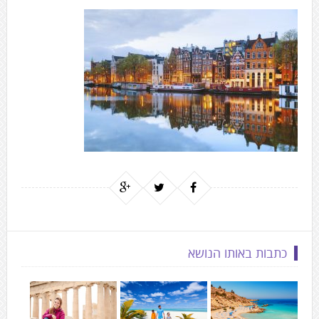
to
the
next
area
כתבות באותו הנושא