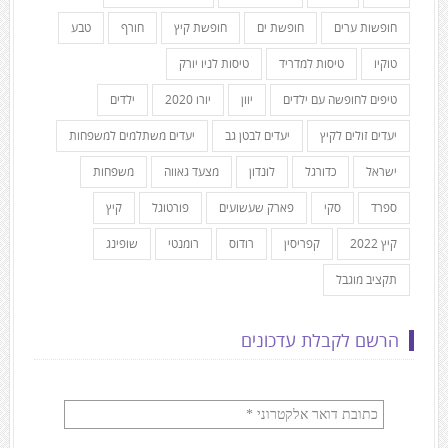
חופשות ערים
חופשת ים
חופשת קיץ
חורף
טבע
טוקיו
טיסות למדריד
טיסות לניו יורק
טיפים לחופשה עם ילדים
יוון
יורו 2020
ילדים
יעדים זולים לקיץ
יעדים לבטן גב
יעדים משתלמים למשפחות
ישראל
כדורגל
לונדון
מצעד גאווה
משפחות
ספרד
סקי
פארק שעשועים
פורטוגל
קיץ
קיץ 2022
קפריסין
רודוס
רומנטי
שופינג
תקציב מוגבל
הרשם לקבלת עדכונים