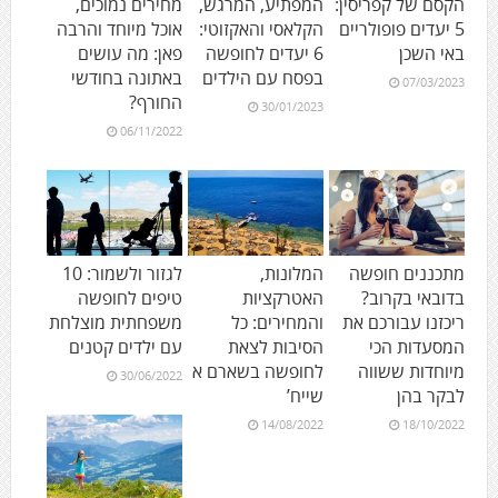
הקסם של קפריסין:
המפתיע, המרגש,
מחירים נמוכים,
5 יעדים פופולריים
הקלאסי והאקזוטי:
אוכל מיוחד והרבה
באי השכן
6 יעדים לחופשה
פאן: מה עושים
בפסח עם הילדים
באתונה בחודשי
07/03/2023
החורף?
30/01/2023
06/11/2022
מתכננים חופשה
המלונות,
לגזור ולשמור: 10
בדובאי בקרוב?
האטרקציות
טיפים לחופשה
ריכזנו עבורכם את
והמחירים: כל
משפחתית מוצלחת
המסעדות הכי
הסיבות לצאת
עם ילדים קטנים
מיוחדות ששווה
לחופשה בשארם א
30/06/2022
לבקר בהן
שייח’
14/08/2022
18/10/2022