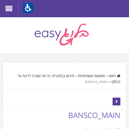
Th
beginnin
o
we
page
clic
t
התוכן
mov
המרכזי,
ראשי
»
חופשות משפחתיות
»
לגלוש בבולגרית: כל מה שצריך לדעת על
t
בנסקו
»
bansco_main
You
th
can
mai
press
Conten
Enter
BANSCO_MAIN
to
skip