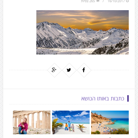
16/10/2017
265 צפיות
to
the
next
area
כתבות באותו הנושא