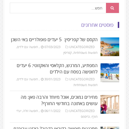
פוסטים אחרונים
הקסם של קפריסין: 5 יעדים פופולריים באי השכן
UNCATEGORIZED
07/03/2023
,
חופשה עם ילדים
,
חופשות משפחתיות
,
קפריסין
המפתיע, המרגש, הקלאסי והאקזוטי: 6 יעדים
לחופשה בפסח עם הילדים
UNCATEGORIZED
30/01/2023
,
חופשה עם ילדים
,
חופשות משפחתיות
מחירים נמוכים, אוכל מיוחד והרבה פאן: מה
עושים באתונה בחודשי החורף?
UNCATEGORIZED
06/11/2022
,
חופשה זולה
,
יעדי
חורף
,
כריסמס
מתכננים חופשה בדובאי בקרוב? ריכזנו עבורכם