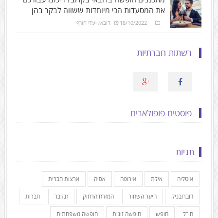
את המסעדות הכי מיוחדות ששווה לבקר בהן
18/10/2022
דובאי
,
יעדי חורף
רשתות חברתיות
פוסטים פופולארים
תגיות
איטליה
אילת
אירופה
אסיה
ארצות הברית
דוברובניק
היער השחור
המזרח הרחוק
זנזיבר
חברות
חו"ל
חופש
חופשה זוגית
חופשה משפחתית