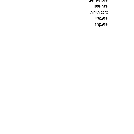
איזיגו אירועים
אתר איזיגו
כרמל תיירות
איזי2פליי
איזי2קרוז