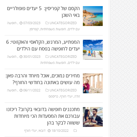
הקסם של קפריסין: 5 יעדים פופולריים
באי השכן
UNCATEGORIZED
07/03/2023
,
חופשה
עם ילדים
,
חופשות משפחתיות
,
קפריסין
המפתיע, המרגש, הקלאסי והאקזוטי: 6
יעדים לחופשה בפסח עם הילדים
UNCATEGORIZED
30/01/2023
,
חופשה
עם ילדים
,
חופשות משפחתיות
מחירים נמוכים, אוכל מיוחד והרבה פאן:
מה עושים באתונה בחודשי החורף?
UNCATEGORIZED
06/11/2022
,
חופשה
זולה
,
יעדי חורף
,
כריסמס
מתכננים חופשה בדובאי בקרוב? ריכזנו
עבורכם את המסעדות הכי מיוחדות
ששווה לבקר בהן
18/10/2022
דובאי
,
יעדי חורף