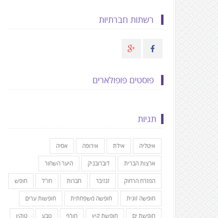
רשתות חברתיות
פוסטים פופולארים
תגיות
איטליה
אילת
אירופה
אסיה
ארצות הברית
דוברובניק
היער השחור
המזרח הרחוק
זנזיבר
חברות
חו"ל
חופש
חופשה זוגית
חופשה משפחתית
חופשות ערים
חופשת ים
חופשת קיץ
חורף
טבע
טוקיו