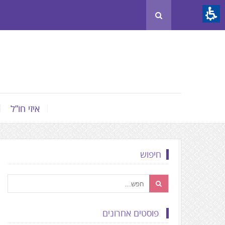
Th
beginnin
o
we
page
clic
t
איזי חו”ל
mov
t
th
חיפוש
mai
Conten
פוסטים אחרונים