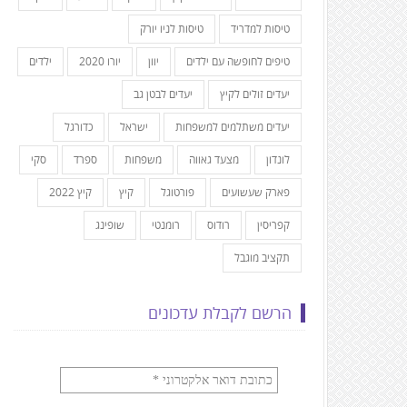
טיסות למדריד
טיסות לניו יורק
טיפים לחופשה עם ילדים
יוון
יורו 2020
ילדים
יעדים זולים לקיץ
יעדים לבטן גב
יעדים משתלמים למשפחות
ישראל
כדורגל
לונדון
מצעד גאווה
משפחות
ספרד
סקי
פארק שעשועים
פורטוגל
קיץ
קיץ 2022
קפריסין
רודוס
רומנטי
שופינג
תקציב מוגבל
הרשם לקבלת עדכונים