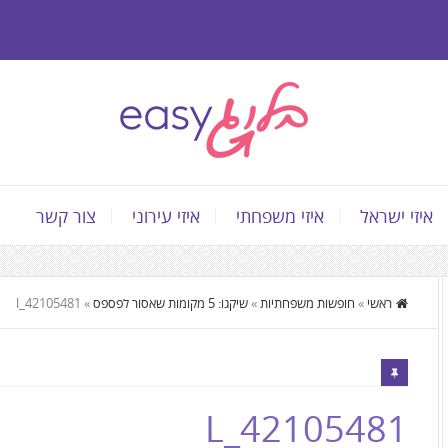
איזי ישראל
איזי משפחתי
איזי עירוני
צור קשר
התוכן
ראשי
»
חופשות משפחתיות
»
שיקגו: 5 מקומות שאסור לפספס
»
42105481_l
המרכזי,
You
can
press
42105481_L
Enter