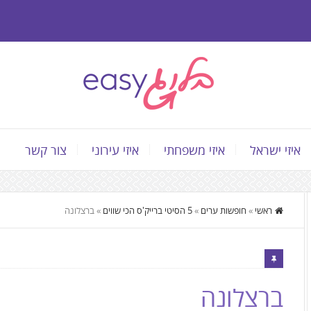
איזי ישראל
איזי משפחתי
איזי עירוני
צור קשר
התוכן
ראשי
»
חופשות ערים
»
5 הסיטי ברייק'ס הכי שווים
»
ברצלונה
המרכזי,
You
can
press
ברצלונה
Enter