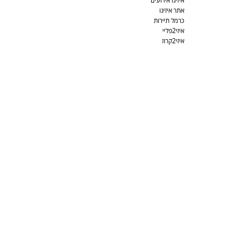
איזיגו אירועים
אתר איזיגו
כרמל תיירות
איזי2פליי
איזי2קרוז