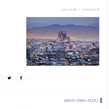
to
skip
01/05/2016
204 צפיות
to
the
next
area
כתבות באותו הנושא