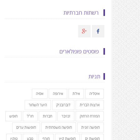
רשתות חברתיות
פוסטים פופולארים
תגיות
איטליה
אילת
אירופה
אסיה
ארצות הברית
דוברובניק
היער השחור
המזרח הרחוק
זנזיבר
חברות
חו"ל
חופש
חופשה זוגית
חופשה משפחתית
חופשות ערים
חופשת ים
חופשת קיץ
חורף
טבע
טוקיו