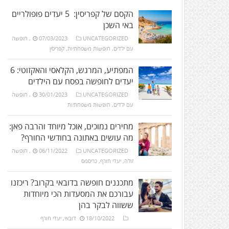
הקסם של קפריסין: 5 יעדים פופולריים
באי השכן
UNCATEGORIZED
07/03/2023
,
חופשה
עם ילדים
,
חופשות משפחתיות
,
קפריסין
המפתיע, המרגש, הקלאסי והאקזוטי: 6
יעדים לחופשה בפסח עם הילדים
UNCATEGORIZED
30/01/2023
,
חופשה
עם ילדים
,
חופשות משפחתיות
מחירים נמוכים, אוכל מיוחד והרבה פאן:
מה עושים באתונה בחודשי החורף?
UNCATEGORIZED
06/11/2022
,
חופשה
זולה
,
יעדי חורף
,
כריסמס
מתכננים חופשה בדובאי בקרוב? ריכזנו
עבורכם את המסעדות הכי מיוחדות
ששווה לבקר בהן
18/10/2022
דובאי
,
יעדי חורף