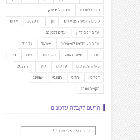
טיסות למדריד
טיסות לניו יורק
טיפים לחופשה עם ילדים
יוון
יורו 2020
ילדים
יעדים זולים לקיץ
יעדים לבטן גב
יעדים משתלמים למשפחות
ישראל
כדורגל
לונדון
מצעד גאווה
משפחות
ספרד
סקי
פארק שעשועים
פורטוגל
קיץ
קיץ 2022
קפריסין
רודוס
רומנטי
שופינג
תקציב מוגבל
הרשם לקבלת עדכונים