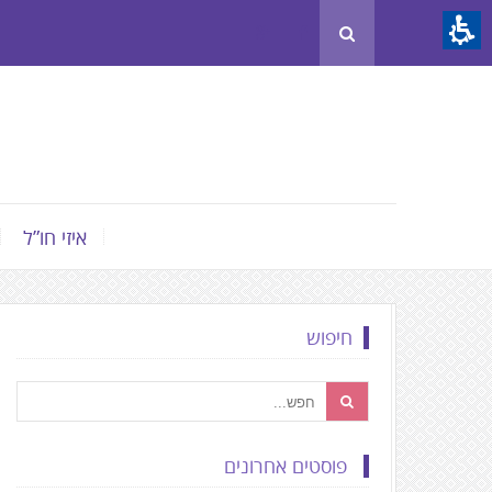
Th
beginnin
o
we
page
clic
t
איזי חו”ל
mov
t
th
חיפוש
mai
Conten
פוסטים אחרונים