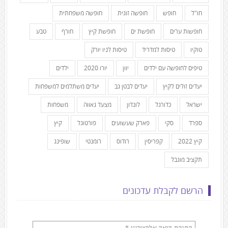
חו"ל
חופש
חופשה זוגית
חופשה משפחתית
חופשות ערים
חופשת ים
חופשת קיץ
חורף
טבע
טוקיו
טיסות למדריד
טיסות לניו יורק
טיפים לחופשה עם ילדים
יוון
יורו 2020
ילדים
יעדים זולים לקיץ
יעדים לבטן גב
יעדים משתלמים למשפחות
ישראל
כדורגל
לונדון
מצעד גאווה
משפחות
ספרד
סקי
פארק שעשועים
פורטוגל
קיץ
קיץ 2022
קפריסין
רודוס
רומנטי
שופינג
תקציב מוגבל
הרשם לקבלת עדכונים