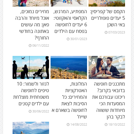
הקסם של קפריסין:
המפתיע, המרגש,
מחירים נמוכים,
5 יעדים פופולריים
הקלאסי והאקזוטי:
אוכל מיוחד והרבה
באי השכן
6 יעדים לחופשה
פאן: מה עושים
בפסח עם הילדים
באתונה בחודשי
07/03/2023
החורף?
30/01/2023
06/11/2022
מתכננים חופשה
המלונות,
לגזור ולשמור: 10
בדובאי בקרוב?
האטרקציות
טיפים לחופשה
ריכזנו עבורכם את
והמחירים: כל
משפחתית מוצלחת
המסעדות הכי
הסיבות לצאת
עם ילדים קטנים
מיוחדות ששווה
לחופשה בשארם א
30/06/2022
לבקר בהן
שייח’
14/08/2022
18/10/2022