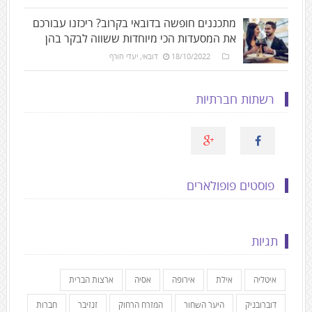
מתכננים חופשה בדובאי בקרוב? ריכזנו עבורכם
את המסעדות הכי מיוחדות ששווה לבקר בהן
18/10/2022
דובאי
,
יעדי חורף
רשתות חברתיות
פוסטים פופולארים
תגיות
איטליה
אילת
אירופה
אסיה
ארצות הברית
דוברובניק
היער השחור
המזרח הרחוק
זנזיבר
חברות