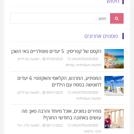
חיפוש
פוסטים אחרונים
הקסם של קפריסין: 5 יעדים פופולריים באי השכן
UNCATEGORIZED
07/03/2023
,
חופשה עם ילדים
,
חופשות משפחתיות
,
קפריסין
המפתיע, המרגש, הקלאסי והאקזוטי: 6 יעדים
לחופשה בפסח עם הילדים
UNCATEGORIZED
30/01/2023
,
חופשה עם ילדים
,
חופשות משפחתיות
מחירים נמוכים, אוכל מיוחד והרבה פאן: מה
עושים באתונה בחודשי החורף?
UNCATEGORIZED
06/11/2022
,
חופשה זולה
,
יעדי
חורף
,
כריסמס