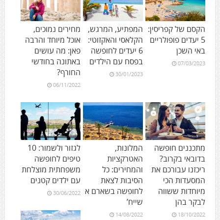
הקסם של קפריסין:
המפתיע, המרגש,
מחירים נמוכים,
5 יעדים פופולריים
הקלאסי והאקזוטי:
אוכל מיוחד והרבה
באי השכן
6 יעדים לחופשה
פאן: מה עושים
בפסח עם הילדים
באתונה בחודשי
07/03/2023
החורף?
30/01/2023
06/11/2022
מתכננים חופשה
המלונות,
לגזור ולשמור: 10
בדובאי בקרוב?
האטרקציות
טיפים לחופשה
ריכזנו עבורכם את
והמחירים: כל
משפחתית מוצלחת
המסעדות הכי
הסיבות לצאת
עם ילדים קטנים
מיוחדות ששווה
לחופשה בשארם א
30/06/2022
לבקר בהן
שייח’
14/08/2022
18/10/2022