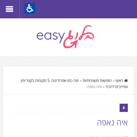
Th
beginnin
o
we
page
clic
t
התוכן
mov
המרכזי,
ראשי
»
חופשות משפחתיות
»
יפה כמו אפרודיטה: 5 מקומות בקפריסין
t
שחייבים להכיר
»
איה נאפה
You
th
can
mai
press
Conten
Enter
איה נאפה
to
skip