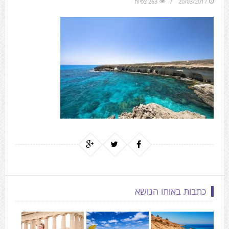
20/03/2017
263 צפיות
to
the
next
area
כתבות באותו הנושא