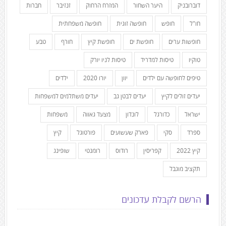
דוברובניק
היער השחור
המזרח הרחוק
זנזיבר
חברות
חו"ל
חופש
חופשה זוגית
חופשה משפחתית
חופשות ערים
חופשת ים
חופשת קיץ
חורף
טבע
טוקיו
טיסות למדריד
טיסות לניו יורק
טיפים לחופשה עם ילדים
יוון
יורו 2020
ילדים
יעדים זולים לקיץ
יעדים לבטן גב
יעדים משתלמים למשפחות
ישראל
כדורגל
לונדון
מצעד גאווה
משפחות
ספרד
סקי
פארק שעשועים
פורטוגל
קיץ
קיץ 2022
קפריסין
רודוס
רומנטי
שופינג
תקציב מוגבל
הרשם לקבלת עדכונים