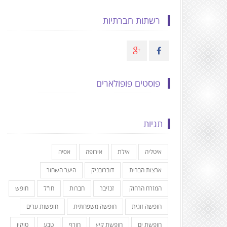
רשתות חברתיות
פוסטים פופולארים
תגיות
איטליה
אילת
אירופה
אסיה
ארצות הברית
דוברובניק
היער השחור
המזרח הרחוק
זנזיבר
חברות
חו"ל
חופש
חופשה זוגית
חופשה משפחתית
חופשות ערים
חופשת ים
חופשת קיץ
חורף
טבע
טוקיו