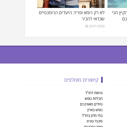
הקיץ הכי
לא רק רומא ופריז: היעדים הרומנטיים
כם
שכדאי להכיר
23/01/2020
קישורים מומלצים
טיסות לחו”ל
חבילות נופש
טיולים מאורגנים
נופש בארץ
בתי מלון בחו”ל
סיגנל טורס
איזיגו אירועים