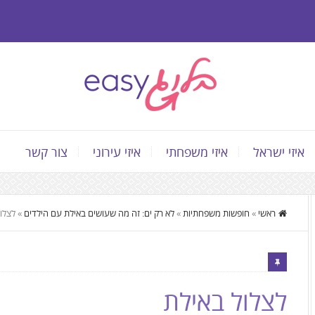
איזי ישראל
איזי משפחתי
איזי עירוני
צור קשר
התוכן
ראשי
»
חופשות משפחתיות
»
לא רק ים: זה מה שעושים באילת עם הילדים
»
לצלו
המרכזי,
You
can
press
לצלול באילת
Enter