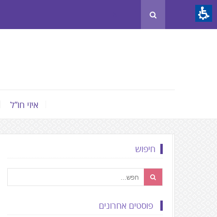
Th
beginnin
o
we
page
clic
t
איזי חו”ל
mov
t
th
חיפוש
mai
Conten
פוסטים אחרונים