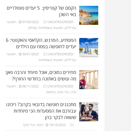
הקסם של קפריסין: 5 יעדים פופולריים
באי השכן
UNCATEGORIZED
07/03/2023
,
חופשה
עם ילדים
,
חופשות משפחתיות
,
קפריסין
המפתיע, המרגש, הקלאסי והאקזוטי: 6
יעדים לחופשה בפסח עם הילדים
UNCATEGORIZED
30/01/2023
,
חופשה
עם ילדים
,
חופשות משפחתיות
מחירים נמוכים, אוכל מיוחד והרבה פאן:
מה עושים באתונה בחודשי החורף?
UNCATEGORIZED
06/11/2022
,
חופשה
זולה
,
יעדי חורף
,
כריסמס
מתכננים חופשה בדובאי בקרוב? ריכזנו
עבורכם את המסעדות הכי מיוחדות
ששווה לבקר בהן
18/10/2022
דובאי
,
יעדי חורף