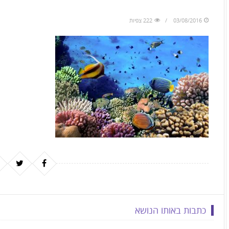
to
skip
03/08/2016
222 צפיות
to
the
next
area
כתבות באותו הנושא