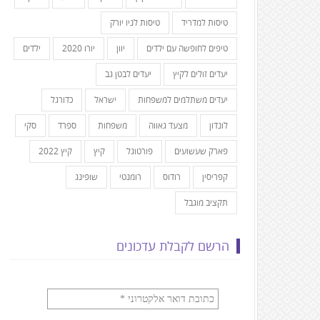
טיסות למדריד
טיסות לניו יורק
טיפים לחופשה עם ילדים
יוון
יורו 2020
ילדים
יעדים זולים לקיץ
יעדים לבטן גב
יעדים משתלמים למשפחות
ישראל
כדורגל
לונדון
מצעד גאווה
משפחות
ספרד
סקי
פארק שעשועים
פורטוגל
קיץ
קיץ 2022
קפריסין
רודוס
רומנטי
שופינג
תקציב מוגבל
הרשם לקבלת עדכונים