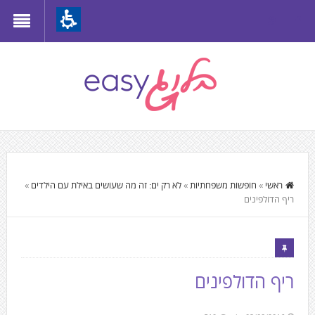
Th
beginnin
o
we
page
clic
t
התוכן
mov
המרכזי,
ראשי
»
חופשות משפחתיות
»
לא רק ים: זה מה שעושים באילת עם הילדים
»
t
ריף הדולפינים
You
th
can
mai
press
Conten
Enter
ריף הדולפינים
to
skip