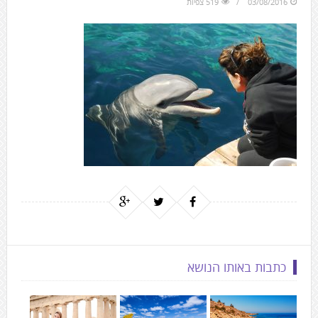
03/08/2016
519 צפיות
to
the
next
area
כתבות באותו הנושא