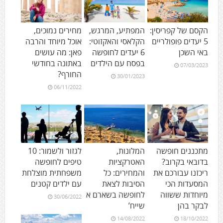
הקסם של קפריסין:
המפתיע, המרגש,
מחירים נמוכים,
5 יעדים פופולריים
הקלאסי והאקזוטי:
אוכל מיוחד והרבה
באי השכן
6 יעדים לחופשה
פאן: מה עושים
בפסח עם הילדים
באתונה בחודשי
07/03/2023
החורף?
30/01/2023
06/11/2022
מתכננים חופשה
המלונות,
לגזור ולשמור: 10
בדובאי בקרוב?
האטרקציות
טיפים לחופשה
ריכזנו עבורכם את
והמחירים: כל
משפחתית מוצלחת
המסעדות הכי
הסיבות לצאת
עם ילדים קטנים
מיוחדות ששווה
לחופשה בשארם א
30/06/2022
לבקר בהן
שייח’
14/08/2022
18/10/2022