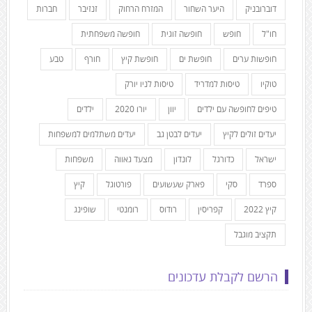
דוברובניק
היער השחור
המזרח הרחוק
זנזיבר
חברות
חו"ל
חופש
חופשה זוגית
חופשה משפחתית
חופשות ערים
חופשת ים
חופשת קיץ
חורף
טבע
טוקיו
טיסות למדריד
טיסות לניו יורק
טיפים לחופשה עם ילדים
יוון
יורו 2020
ילדים
יעדים זולים לקיץ
יעדים לבטן גב
יעדים משתלמים למשפחות
ישראל
כדורגל
לונדון
מצעד גאווה
משפחות
ספרד
סקי
פארק שעשועים
פורטוגל
קיץ
קיץ 2022
קפריסין
רודוס
רומנטי
שופינג
תקציב מוגבל
הרשם לקבלת עדכונים