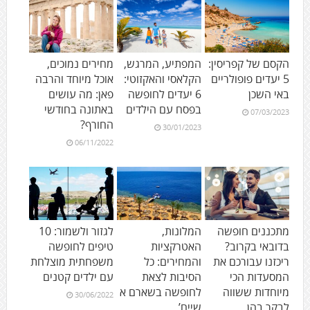
הקסם של קפריסין:
המפתיע, המרגש,
מחירים נמוכים,
5 יעדים פופולריים
הקלאסי והאקזוטי:
אוכל מיוחד והרבה
באי השכן
6 יעדים לחופשה
פאן: מה עושים
בפסח עם הילדים
באתונה בחודשי
07/03/2023
החורף?
30/01/2023
06/11/2022
מתכננים חופשה
המלונות,
לגזור ולשמור: 10
בדובאי בקרוב?
האטרקציות
טיפים לחופשה
ריכזנו עבורכם את
והמחירים: כל
משפחתית מוצלחת
המסעדות הכי
הסיבות לצאת
עם ילדים קטנים
מיוחדות ששווה
לחופשה בשארם א
30/06/2022
לבקר בהן
שייח’