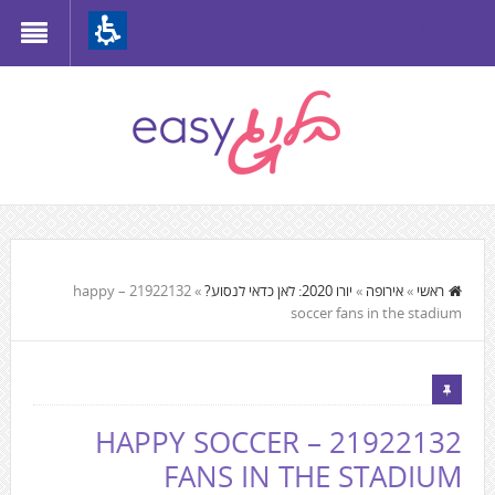
Th
beginnin
o
we
page
clic
t
התוכן
mov
המרכזי,
ראשי
»
אירופה
»
יורו 2020: לאן כדאי לנסוע?
»
21922132 – happy
t
soccer fans in the stadium
You
th
can
mai
press
Conten
Enter
21922132 – HAPPY SOCCER
to
FANS IN THE STADIUM
skip