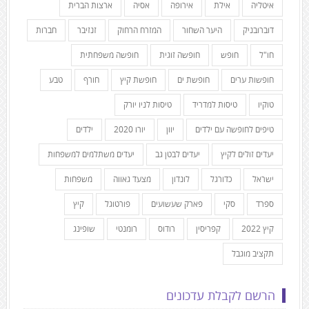
איטליה
אילת
אירופה
אסיה
ארצות הברית
דוברובניק
היער השחור
המזרח הרחוק
זנזיבר
חברות
חו"ל
חופש
חופשה זוגית
חופשה משפחתית
חופשות ערים
חופשת ים
חופשת קיץ
חורף
טבע
טוקיו
טיסות למדריד
טיסות לניו יורק
טיפים לחופשה עם ילדים
יוון
יורו 2020
ילדים
יעדים זולים לקיץ
יעדים לבטן גב
יעדים משתלמים למשפחות
ישראל
כדורגל
לונדון
מצעד גאווה
משפחות
ספרד
סקי
פארק שעשועים
פורטוגל
קיץ
קיץ 2022
קפריסין
רודוס
רומנטי
שופינג
תקציב מוגבל
הרשם לקבלת עדכונים