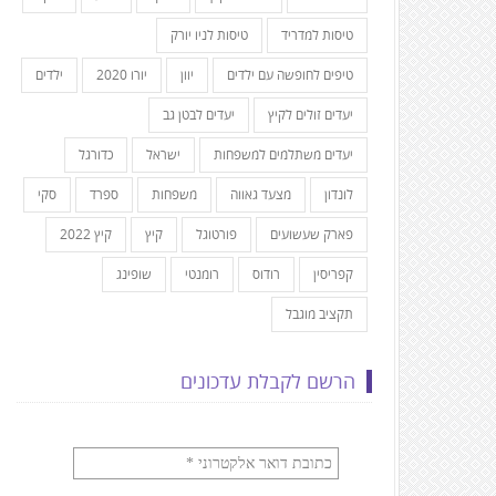
טיסות למדריד
טיסות לניו יורק
טיפים לחופשה עם ילדים
יוון
יורו 2020
ילדים
יעדים זולים לקיץ
יעדים לבטן גב
יעדים משתלמים למשפחות
ישראל
כדורגל
לונדון
מצעד גאווה
משפחות
ספרד
סקי
פארק שעשועים
פורטוגל
קיץ
קיץ 2022
קפריסין
רודוס
רומנטי
שופינג
תקציב מוגבל
הרשם לקבלת עדכונים