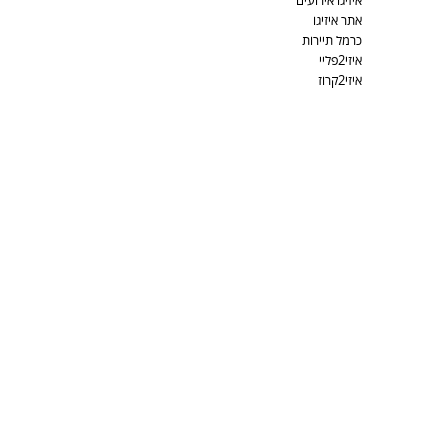
איזיגו אירועים
אתר איזיגו
כרמל תיירות
איזי2פליי
איזי2קרוז