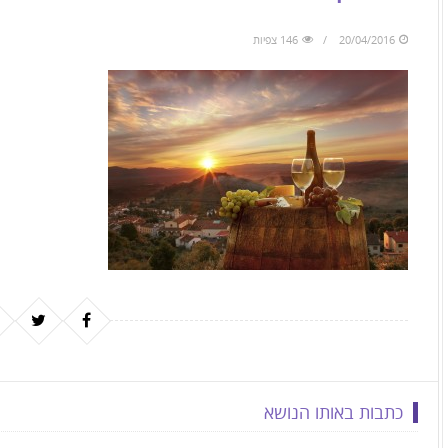
to
skip
20/04/2016
146 צפיות
to
the
next
area
כתבות באותו הנושא