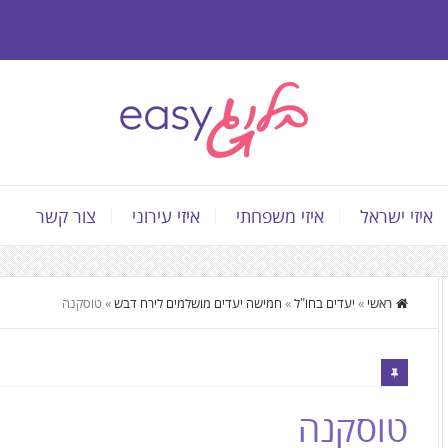
איזי ישראל
איזי משפחתי
איזי עירוני
צור קשר
התוכן
ראשי
»
יעדים בחו"ל
»
חמישה יעדים מושלמים לירח דבש
»
טוסקנה
המרכזי,
You
can
press
טוסקנה
Enter