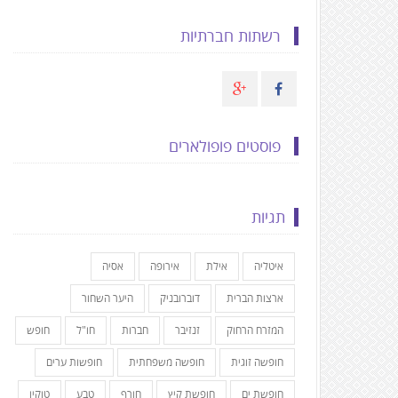
רשתות חברתיות
פוסטים פופולארים
תגיות
איטליה
אילת
אירופה
אסיה
ארצות הברית
דוברובניק
היער השחור
המזרח הרחוק
זנזיבר
חברות
חו"ל
חופש
חופשה זוגית
חופשה משפחתית
חופשות ערים
חופשת ים
חופשת קיץ
חורף
טבע
טוקיו