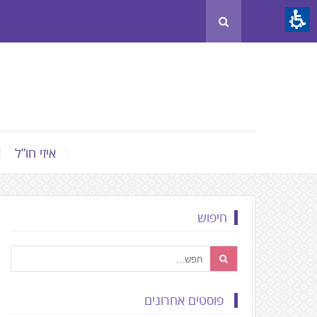
Th
beginnin
o
we
page
clic
t
איזי חו”ל
mov
t
th
חיפוש
mai
Conten
פוסטים אחרונים