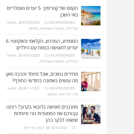
הקסם של קפריסין: 5 יעדים פופולריים
באי השכן
UNCATEGORIZED
07/03/2023
,
חופשה
עם ילדים
,
חופשות משפחתיות
,
קפריסין
המפתיע, המרגש, הקלאסי והאקזוטי: 6
יעדים לחופשה בפסח עם הילדים
UNCATEGORIZED
30/01/2023
,
חופשה
עם ילדים
,
חופשות משפחתיות
מחירים נמוכים, אוכל מיוחד והרבה פאן:
מה עושים באתונה בחודשי החורף?
UNCATEGORIZED
06/11/2022
,
חופשה
זולה
,
יעדי חורף
,
כריסמס
מתכננים חופשה בדובאי בקרוב? ריכזנו
עבורכם את המסעדות הכי מיוחדות
ששווה לבקר בהן
18/10/2022
דובאי
,
יעדי חורף