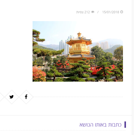
to
skip
15/01/2018
212 צפיות
to
the
next
area
כתבות באותו הנושא