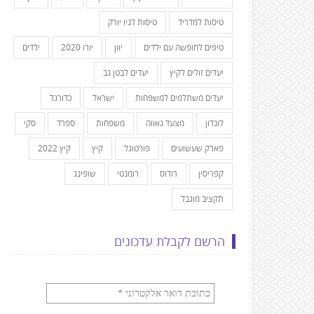
טיסות למדריד
טיסות לניו יורק
טיפים לחופשה עם ילדים
יוון
יורו 2020
ילדים
יעדים זולים לקיץ
יעדים לבטן גב
יעדים משתלמים למשפחות
ישראל
כדורגל
לונדון
מצעד גאווה
משפחות
ספרד
סקי
פארק שעשועים
פורטוגל
קיץ
קיץ 2022
קפריסין
רודוס
רומנטי
שופינג
תקציב מוגבל
הרשם לקבלת עדכונים