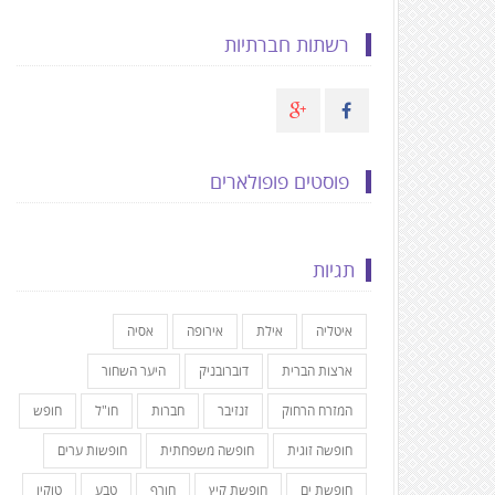
רשתות חברתיות
פוסטים פופולארים
תגיות
איטליה
אילת
אירופה
אסיה
ארצות הברית
דוברובניק
היער השחור
המזרח הרחוק
זנזיבר
חברות
חו"ל
חופש
חופשה זוגית
חופשה משפחתית
חופשות ערים
חופשת ים
חופשת קיץ
חורף
טבע
טוקיו