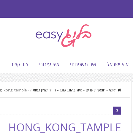
איזי ישראל
איזי משפחתי
איזי עירוני
צור קשר
התוכן
ראשי
»
חופשות ערים
»
טיול בהונג קונג – חוויה שאין כמותה
»
g_kong_tample
המרכזי,
You
can
press
HONG_KONG_TAMPLE
Enter