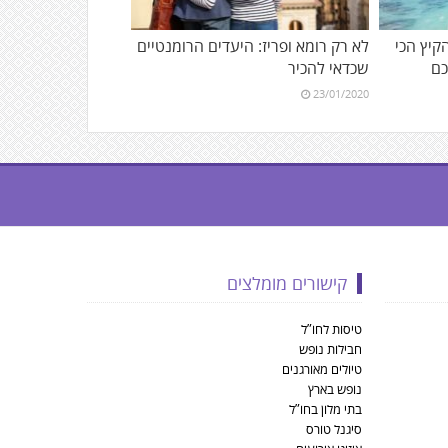
הקיץ הכי
לא רק רומא ופריז: היעדים הרומנטיים
כם
שכדאי להכיר
23/01/2020
קישורים מומלצים
טיסות לחו”ל
חבילות נופש
טיולים מאורגנים
נופש בארץ
בתי מלון בחו”ל
סיגנל טורס