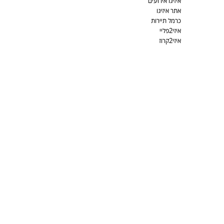
איזיגו אירועים
אתר איזיגו
כרמל תיירות
איזי2פליי
איזי2קרוז