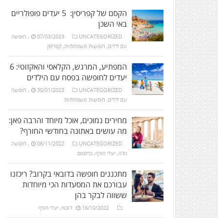
הקסם של קפריסין: 5 יעדים פופולריים
באי השכן
UNCATEGORIZED
07/03/2023
,
חופשה
עם ילדים
,
חופשות משפחתיות
,
קפריסין
המפתיע, המרגש, הקלאסי והאקזוטי: 6
יעדים לחופשה בפסח עם הילדים
UNCATEGORIZED
30/01/2023
,
חופשה
עם ילדים
,
חופשות משפחתיות
מחירים נמוכים, אוכל מיוחד והרבה פאן:
מה עושים באתונה בחודשי החורף?
UNCATEGORIZED
06/11/2022
,
חופשה
זולה
,
יעדי חורף
,
כריסמס
מתכננים חופשה בדובאי בקרוב? ריכזנו
עבורכם את המסעדות הכי מיוחדות
ששווה לבקר בהן
18/10/2022
דובאי
,
יעדי חורף