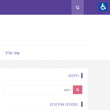
Th
beginnin
o
we
page
clic
t
איזי חו”ל
mov
t
th
חיפוש
mai
Conten
פוסטים אחרונים