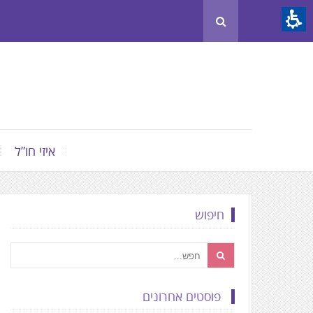
Th
beginnin
o
we
page
clic
t
איזי חו”ל
mov
t
th
חיפוש
mai
Conten
פוסטים אחרונים