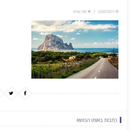
to
skip
23/07/2017
180 צפיות
to
the
next
area
כתבות באותו הנושא