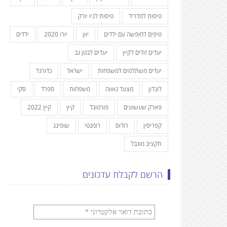
טיסות למדריד
טיסות לניו יורק
טיפים לחופשה עם ילדים
יוון
יורו 2020
ילדים
יעדים זולים לקיץ
יעדים לבטן גב
יעדים משתלמים למשפחות
ישראל
כדורגל
לונדון
מצעד גאווה
משפחות
ספרד
סקי
פארק שעשועים
פורטוגל
קיץ
קיץ 2022
קפריסין
רודוס
רומנטי
שופינג
תקציב מוגבל
הרשם לקבלת עדכונים