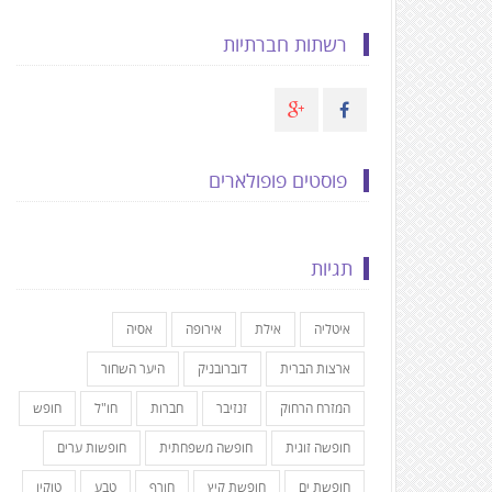
רשתות חברתיות
פוסטים פופולארים
תגיות
איטליה
אילת
אירופה
אסיה
ארצות הברית
דוברובניק
היער השחור
המזרח הרחוק
זנזיבר
חברות
חו"ל
חופש
חופשה זוגית
חופשה משפחתית
חופשות ערים
חופשת ים
חופשת קיץ
חורף
טבע
טוקיו