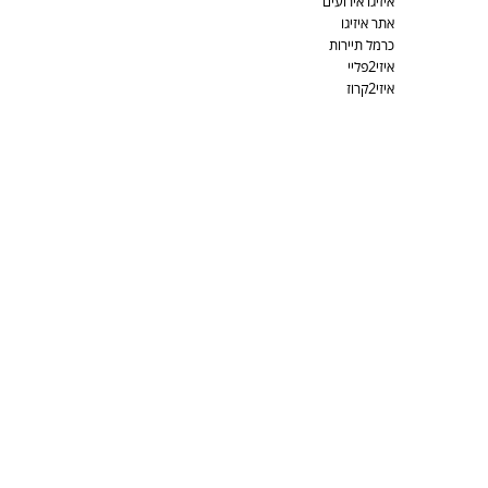
איזיגו אירועים
אתר איזיגו
כרמל תיירות
איזי2פליי
איזי2קרוז