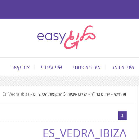
איזי ישראל
איזי משפחתי
איזי עירוני
צור קשר
התוכן
ראשי
»
יעדים בחו"ל
»
יש לנו איביזה: 5 המקומות הכי שווים
»
Es_Vedra_ibiza
המרכזי,
You
can
press
ES_VEDRA_IBIZA
Enter