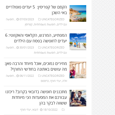
הקסם של קפריסין: 5 יעדים פופולריים
באי השכן
UNCATEGORIZED
07/03/2023
,
חופשה
עם ילדים
,
חופשות משפחתיות
,
קפריסין
המפתיע, המרגש, הקלאסי והאקזוטי: 6
יעדים לחופשה בפסח עם הילדים
UNCATEGORIZED
30/01/2023
,
חופשה
עם ילדים
,
חופשות משפחתיות
מחירים נמוכים, אוכל מיוחד והרבה פאן:
מה עושים באתונה בחודשי החורף?
UNCATEGORIZED
06/11/2022
,
חופשה
זולה
,
יעדי חורף
,
כריסמס
מתכננים חופשה בדובאי בקרוב? ריכזנו
עבורכם את המסעדות הכי מיוחדות
ששווה לבקר בהן
18/10/2022
דובאי
,
יעדי חורף