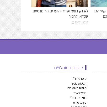
הקיץ הכי
לא רק רומא ופריז: היעדים הרומנטיים
כם
שכדאי להכיר
23/01/2020
קישורים מומלצים
טיסות לחו”ל
חבילות נופש
טיולים מאורגנים
נופש בארץ
בתי מלון בחו”ל
סיגנל טורס