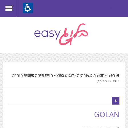
Th
beginnin
o
we
page
clic
t
התוכן
mov
המרכזי,
ראשי
»
חופשות משפחתיות
»
לנפוש בארץ – חוויית תיירות מקומית מיוחדת
t
במינה
»
golan
You
th
can
mai
press
Conten
Enter
GOLAN
to
skip