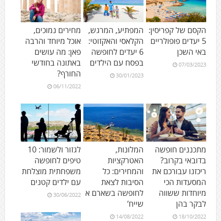
הקסם של קפריסין:
המפתיע, המרגש,
מחירים נמוכים,
5 יעדים פופולריים
הקלאסי והאקזוטי:
אוכל מיוחד והרבה
באי השכן
6 יעדים לחופשה
פאן: מה עושים
בפסח עם הילדים
באתונה בחודשי
07/03/2023
החורף?
30/01/2023
06/11/2022
מתכננים חופשה
המלונות,
לגזור ולשמור: 10
בדובאי בקרוב?
האטרקציות
טיפים לחופשה
ריכזנו עבורכם את
והמחירים: כל
משפחתית מוצלחת
המסעדות הכי
הסיבות לצאת
עם ילדים קטנים
מיוחדות ששווה
לחופשה בשארם א
30/06/2022
לבקר בהן
שייח’
14/08/2022
18/10/2022