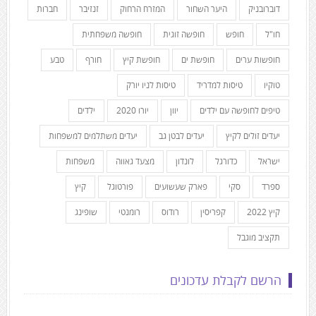
דוברובניק
היער השחור
המזרח הרחוק
זנזיבר
חברות
חו"ל
חופש
חופשה זוגית
חופשה משפחתית
חופשות ערים
חופשת ים
חופשת קיץ
חורף
טבע
טוקיו
טיסות למדריד
טיסות לניו יורק
טיפים לחופשה עם ילדים
יוון
יורו 2020
ילדים
יעדים זולים לקיץ
יעדים לבטן גב
יעדים משתלמים למשפחות
ישראל
כדורגל
לונדון
מצעד גאווה
משפחות
ספרד
סקי
פארק שעשועים
פורטוגל
קיץ
קיץ 2022
קפריסין
רודוס
רומנטי
שופינג
תקציב מוגבל
הרשם לקבלת עדכונים