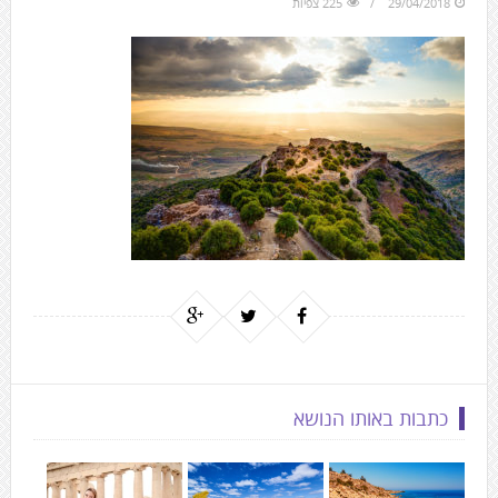
29/04/2018
225 צפיות
to
the
next
area
כתבות באותו הנושא