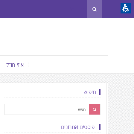
Th
beginnin
o
we
page
clic
t
איזי חו”ל
mov
t
th
חיפוש
mai
Conten
פוסטים אחרונים