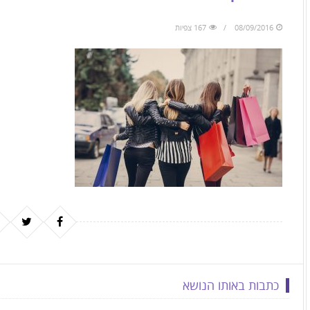
to
skip
08/09/2016
167 צפיות
to
the
next
area
כתבות באותו הנושא