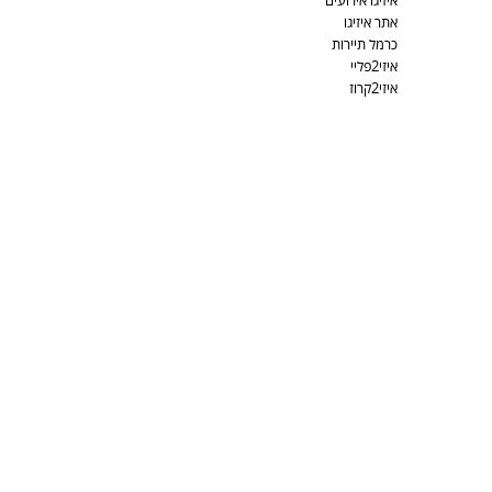
איזיגו אירועים
אתר איזיגו
כרמל תיירות
איזי2פליי
איזי2קרוז