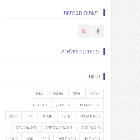
רשתות חברתיות
פוסטים פופולארים
תגיות
איטליה
אילת
אירופה
אסיה
ארצות הברית
דוברובניק
היער השחור
המזרח הרחוק
זנזיבר
חברות
חו"ל
חופש
חופשה זוגית
חופשה משפחתית
חופשות ערים
חופשת ים
חופשת קיץ
חורף
טבע
טוקיו