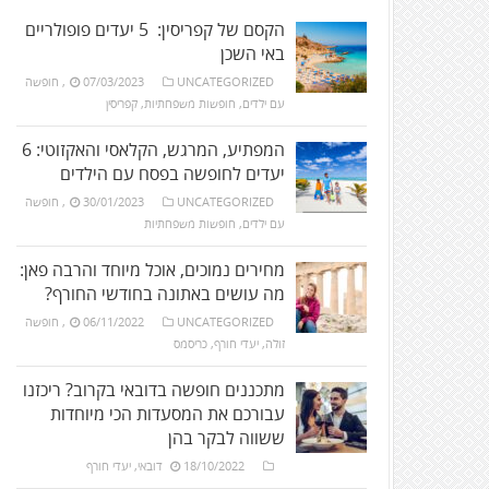
הקסם של קפריסין: 5 יעדים פופולריים
באי השכן
UNCATEGORIZED
07/03/2023
,
חופשה
עם ילדים
,
חופשות משפחתיות
,
קפריסין
המפתיע, המרגש, הקלאסי והאקזוטי: 6
יעדים לחופשה בפסח עם הילדים
UNCATEGORIZED
30/01/2023
,
חופשה
עם ילדים
,
חופשות משפחתיות
מחירים נמוכים, אוכל מיוחד והרבה פאן:
מה עושים באתונה בחודשי החורף?
UNCATEGORIZED
06/11/2022
,
חופשה
זולה
,
יעדי חורף
,
כריסמס
מתכננים חופשה בדובאי בקרוב? ריכזנו
עבורכם את המסעדות הכי מיוחדות
ששווה לבקר בהן
18/10/2022
דובאי
,
יעדי חורף