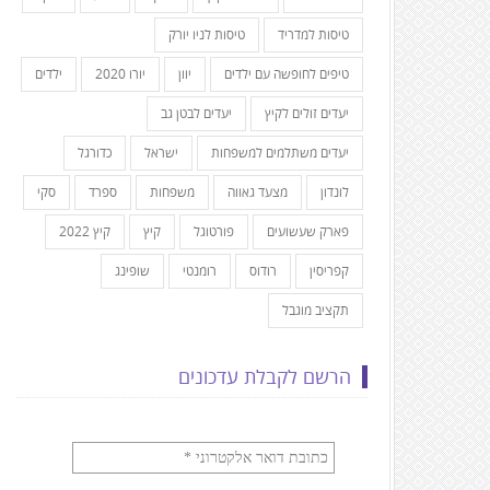
טיסות למדריד
טיסות לניו יורק
טיפים לחופשה עם ילדים
יוון
יורו 2020
ילדים
יעדים זולים לקיץ
יעדים לבטן גב
יעדים משתלמים למשפחות
ישראל
כדורגל
לונדון
מצעד גאווה
משפחות
ספרד
סקי
פארק שעשועים
פורטוגל
קיץ
קיץ 2022
קפריסין
רודוס
רומנטי
שופינג
תקציב מוגבל
הרשם לקבלת עדכונים