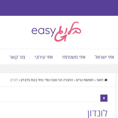
איזי ישראל
איזי משפחתי
איזי עירוני
צור קשר
התוכן
ראשי
»
חופשות ערים
»
החברה הכי טובה שלי: טיול בנות בלונדון
»
לונדון
המרכזי,
You
can
press
לונדון
Enter