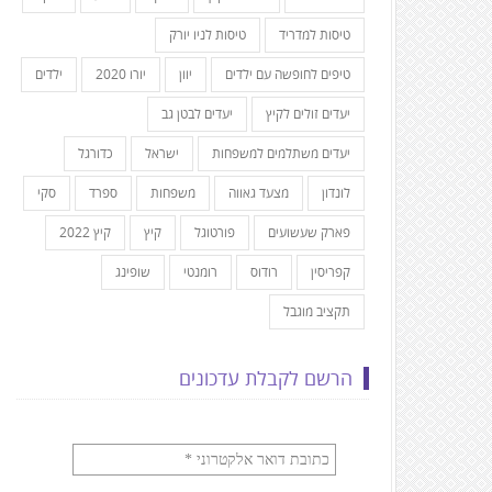
טיסות למדריד
טיסות לניו יורק
טיפים לחופשה עם ילדים
יוון
יורו 2020
ילדים
יעדים זולים לקיץ
יעדים לבטן גב
יעדים משתלמים למשפחות
ישראל
כדורגל
לונדון
מצעד גאווה
משפחות
ספרד
סקי
פארק שעשועים
פורטוגל
קיץ
קיץ 2022
קפריסין
רודוס
רומנטי
שופינג
תקציב מוגבל
הרשם לקבלת עדכונים