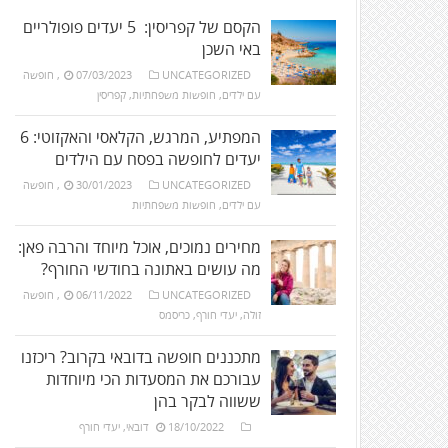
הקסם של קפריסין: 5 יעדים פופולריים
באי השכן
UNCATEGORIZED
07/03/2023
,
חופשה
עם ילדים
,
חופשות משפחתיות
,
קפריסין
המפתיע, המרגש, הקלאסי והאקזוטי: 6
יעדים לחופשה בפסח עם הילדים
UNCATEGORIZED
30/01/2023
,
חופשה
עם ילדים
,
חופשות משפחתיות
מחירים נמוכים, אוכל מיוחד והרבה פאן:
מה עושים באתונה בחודשי החורף?
UNCATEGORIZED
06/11/2022
,
חופשה
זולה
,
יעדי חורף
,
כריסמס
מתכננים חופשה בדובאי בקרוב? ריכזנו
עבורכם את המסעדות הכי מיוחדות
ששווה לבקר בהן
18/10/2022
דובאי
,
יעדי חורף