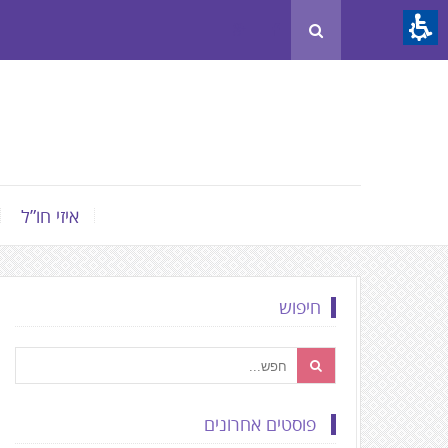
Th
beginnin
o
we
page
clic
t
איזי חו”ל
mov
t
th
חיפוש
mai
Conten
פוסטים אחרונים