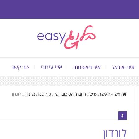
איזי ישראל
איזי משפחתי
איזי עירוני
צור קשר
התוכן
ראשי
»
חופשות ערים
»
החברה הכי טובה שלי: טיול בנות בלונדון
»
לונדון
המרכזי,
You
can
press
לונדון
Enter