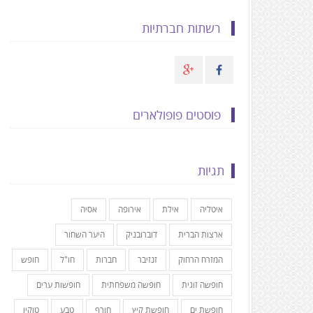
רשתות חברתיות
פוסטים פופולארים
תגיות
איטליה
אילת
אירופה
אסיה
ארצות הברית
דוברובניק
היער השחור
המזרח הרחוק
זנזיבר
חברות
חו"ל
חופש
חופשה זוגית
חופשה משפחתית
חופשות ערים
חופשת ים
חופשת קיץ
חורף
טבע
טוקיו