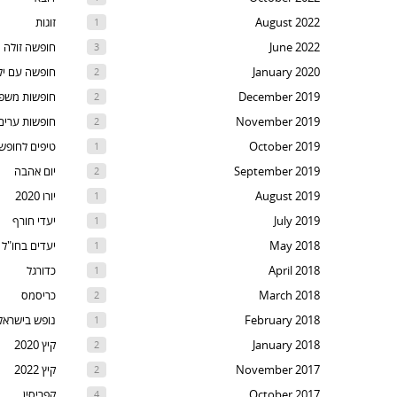
ski
August 2022
זוגות
1
t
June 2022
חופשה זולה
3
th
January 2020
חופשה עם יל
2
nex
December 2019
חופשות משפ
2
are
November 2019
חופשות ערים
2
October 2019
טיפים לחופש
1
September 2019
יום אהבה
2
August 2019
יורו 2020
1
July 2019
יעדי חורף
1
May 2018
יעדים בחו"ל
1
April 2018
כדורגל
1
March 2018
כריסמס
2
February 2018
נופש בישראל
1
January 2018
קיץ 2020
2
November 2017
קיץ 2022
2
October 2017
קפריסין
4