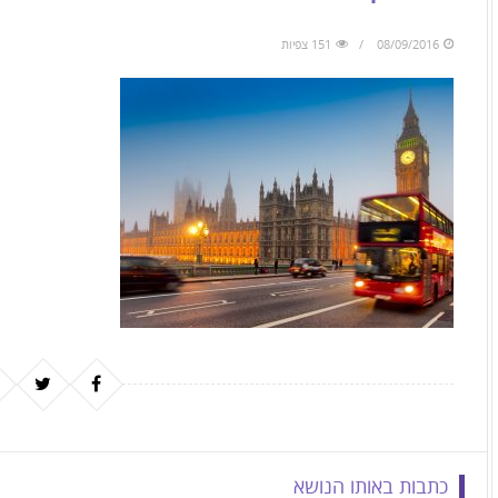
to
skip
08/09/2016
151 צפיות
to
the
next
area
כתבות באותו הנושא