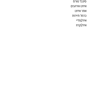
סיגנל טורס
איזיגו אירועים
אתר איזיגו
כרמל תיירות
איזי2פליי
איזי2קרוז