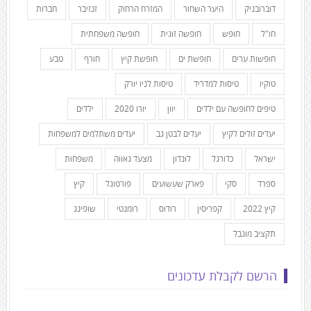
דוברובניק
היער השחור
המזרח הרחוק
זנזיבר
חברות
חו"ל
חופש
חופשה זוגית
חופשה משפחתית
חופשות ערים
חופשת ים
חופשת קיץ
חורף
טבע
טוקיו
טיסות למדריד
טיסות לניו יורק
טיפים לחופשה עם ילדים
יוון
יורו 2020
ילדים
יעדים זולים לקיץ
יעדים לבטן גב
יעדים משתלמים למשפחות
ישראל
כדורגל
לונדון
מצעד גאווה
משפחות
ספרד
סקי
פארק שעשועים
פורטוגל
קיץ
קיץ 2022
קפריסין
רודוס
רומנטי
שופינג
תקציב מוגבל
הרשם לקבלת עדכונים