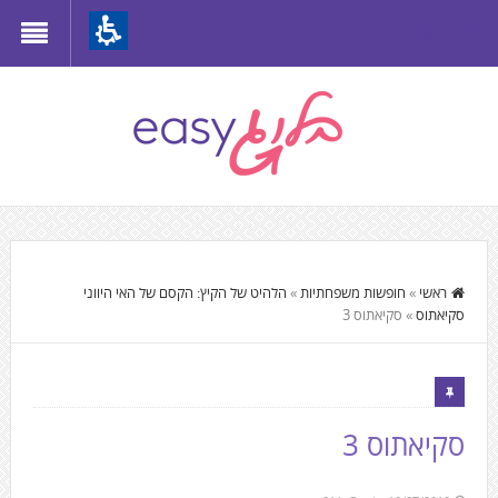
Th
beginnin
o
we
page
clic
t
התוכן
mov
המרכזי,
ראשי
»
חופשות משפחתיות
»
הלהיט של הקיץ: הקסם של האי היווני
t
סקיאתוס
»
סקיאתוס 3
You
th
can
mai
press
Conten
Enter
סקיאתוס 3
to
skip