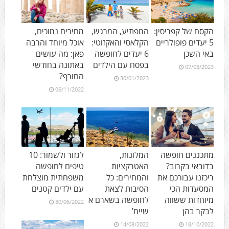
הקסם של קפריסין:
המפתיע, המרגש,
מחירים נמוכים,
5 יעדים פופולריים
הקלאסי והאקזוטי:
אוכל מיוחד והרבה
באי השכן
6 יעדים לחופשה
פאן: מה עושים
בפסח עם הילדים
באתונה בחודשי
07/03/2023
החורף?
30/01/2023
06/11/2022
מתכננים חופשה
המלונות,
לגזור ולשמור: 10
בדובאי בקרוב?
האטרקציות
טיפים לחופשה
ריכזנו עבורכם את
והמחירים: כל
משפחתית מוצלחת
המסעדות הכי
הסיבות לצאת
עם ילדים קטנים
מיוחדות ששווה
לחופשה בשארם א
30/06/2022
לבקר בהן
שייח’
14/08/2022
18/10/2022