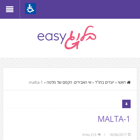
Th
beginnin
o
we
page
clic
t
התוכן
mov
המרכזי,
ראשי
»
יעדים בחו"ל
»
אי האבירים: הקסם של מלטה
»
malta-1
t
You
th
can
mai
press
Conten
Enter
MALTA-1
to
skip
18/06/2017
210 צפיות