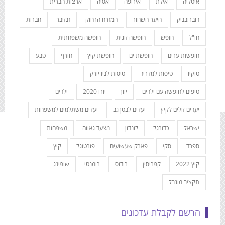
איטליה
אילת
אירופה
אסיה
ארצות הברית
דוברובניק
היער השחור
המזרח הרחוק
זנזיבר
חברות
חו"ל
חופש
חופשה זוגית
חופשה משפחתית
חופשות ערים
חופשת ים
חופשת קיץ
חורף
טבע
טוקיו
טיסות למדריד
טיסות לניו יורק
טיפים לחופשה עם ילדים
יוון
יורו 2020
ילדים
יעדים זולים לקיץ
יעדים לבטן גב
יעדים משתלמים למשפחות
ישראל
כדורגל
לונדון
מצעד גאווה
משפחות
ספרד
סקי
פארק שעשועים
פורטוגל
קיץ
קיץ 2022
קפריסין
רודוס
רומנטי
שופינג
תקציב מוגבל
הרשם לקבלת עדכונים