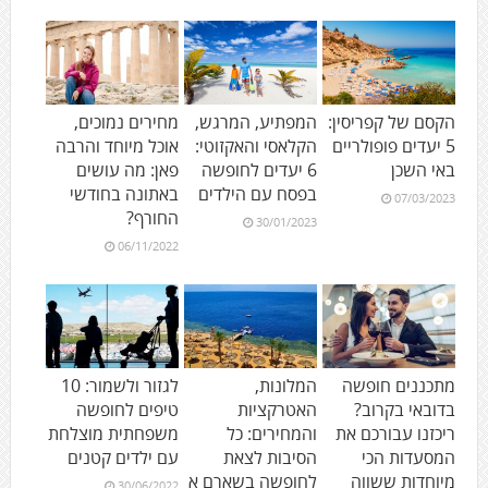
הקסם של קפריסין:
המפתיע, המרגש,
מחירים נמוכים,
5 יעדים פופולריים
הקלאסי והאקזוטי:
אוכל מיוחד והרבה
באי השכן
6 יעדים לחופשה
פאן: מה עושים
בפסח עם הילדים
באתונה בחודשי
07/03/2023
החורף?
30/01/2023
06/11/2022
מתכננים חופשה
המלונות,
לגזור ולשמור: 10
בדובאי בקרוב?
האטרקציות
טיפים לחופשה
ריכזנו עבורכם את
והמחירים: כל
משפחתית מוצלחת
המסעדות הכי
הסיבות לצאת
עם ילדים קטנים
מיוחדות ששווה
לחופשה בשארם א
30/06/2022