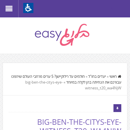
Th
beginnin
o
we
page
clic
t
התוכן
mov
המרכזי,
ראשי
»
יעדים בחו"ל
»
חולמים על רילוקיישן? 5 ערים מרחבי העולם שיהפכו
t
עבורכם את הנחיתה בהן לקלה במיוחד
»
big-ben-the-citys-eye-
You
th
witness_t20_wa4NjW
can
mai
press
Conten
Enter
to
BIG-BEN-THE-CITYS-EYE-
skip