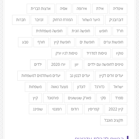
איטליה
אילת
אירופה
אסיה
ארצות הברית
דוברובניק
היער השחור
המזרח הרחוק
זנזיבר
חברות
חו"ל
חופש
חופשה זוגית
חופשה משפחתית
חופשות ערים
חופשת ים
חופשת קיץ
חורף
טבע
טוקיו
טיסות למדריד
טיסות לניו יורק
טיפים לחופשה עם ילדים
יוון
יורו 2020
ילדים
יעדים זולים לקיץ
יעדים לבטן גב
יעדים משתלמים למשפחות
ישראל
כדורגל
לונדון
מצעד גאווה
משפחות
ספרד
סקי
פארק שעשועים
פורטוגל
קיץ
קיץ 2022
קפריסין
רודוס
רומנטי
שופינג
תקציב מוגבל