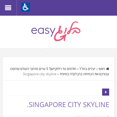
Th
beginnin
o
we
page
clic
t
התוכן
mov
המרכזי,
ראשי
»
יעדים בחו"ל
»
חולמים על רילוקיישן? 5 ערים מרחבי העולם שיהפכו
t
עבורכם את הנחיתה בהן לקלה במיוחד
»
Singapore city skyline.
You
th
can
mai
press
Conten
Enter
SINGAPORE CITY SKYLINE.
to
skip