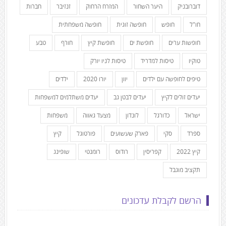
דוברובניק
היער השחור
המזרח הרחוק
זנזיבר
חברות
חו"ל
חופש
חופשה זוגית
חופשה משפחתית
חופשות ערים
חופשת ים
חופשת קיץ
חורף
טבע
טוקיו
טיסות למדריד
טיסות לניו יורק
טיפים לחופשה עם ילדים
יוון
יורו 2020
ילדים
יעדים זולים לקיץ
יעדים לבטן גב
יעדים משתלמים למשפחות
ישראל
כדורגל
לונדון
מצעד גאווה
משפחות
ספרד
סקי
פארק שעשועים
פורטוגל
קיץ
קיץ 2022
קפריסין
רודוס
רומנטי
שופינג
תקציב מוגבל
הרשם לקבלת עדכונים