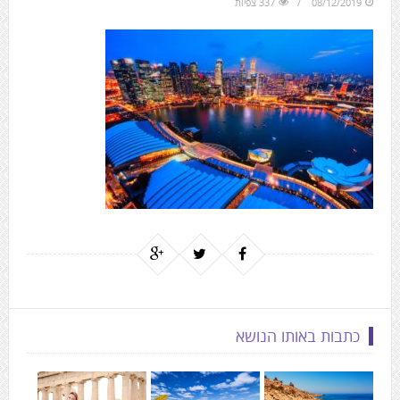
08/12/2019
337 צפיות
to
the
next
area
כתבות באותו הנושא