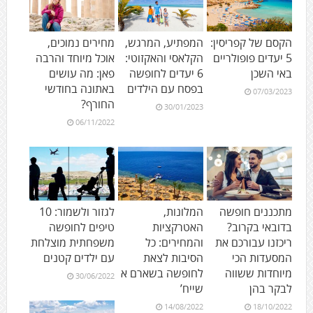
הקסם של קפריסין:
המפתיע, המרגש,
מחירים נמוכים,
5 יעדים פופולריים
הקלאסי והאקזוטי:
אוכל מיוחד והרבה
באי השכן
6 יעדים לחופשה
פאן: מה עושים
בפסח עם הילדים
באתונה בחודשי
07/03/2023
החורף?
30/01/2023
06/11/2022
מתכננים חופשה
המלונות,
לגזור ולשמור: 10
בדובאי בקרוב?
האטרקציות
טיפים לחופשה
ריכזנו עבורכם את
והמחירים: כל
משפחתית מוצלחת
המסעדות הכי
הסיבות לצאת
עם ילדים קטנים
מיוחדות ששווה
לחופשה בשארם א
30/06/2022
לבקר בהן
שייח’
14/08/2022
18/10/2022