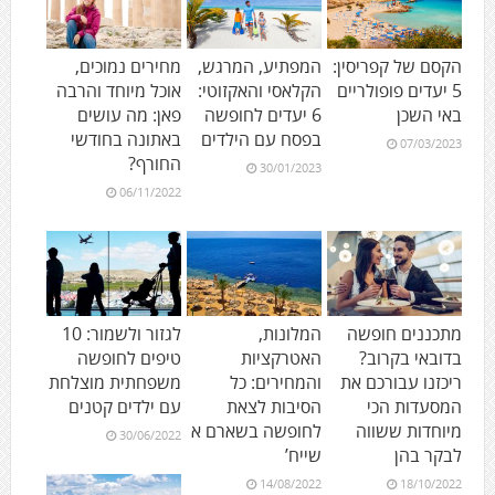
הקסם של קפריסין:
המפתיע, המרגש,
מחירים נמוכים,
5 יעדים פופולריים
הקלאסי והאקזוטי:
אוכל מיוחד והרבה
באי השכן
6 יעדים לחופשה
פאן: מה עושים
בפסח עם הילדים
באתונה בחודשי
07/03/2023
החורף?
30/01/2023
06/11/2022
מתכננים חופשה
המלונות,
לגזור ולשמור: 10
בדובאי בקרוב?
האטרקציות
טיפים לחופשה
ריכזנו עבורכם את
והמחירים: כל
משפחתית מוצלחת
המסעדות הכי
הסיבות לצאת
עם ילדים קטנים
מיוחדות ששווה
לחופשה בשארם א
30/06/2022
לבקר בהן
שייח’
14/08/2022
18/10/2022