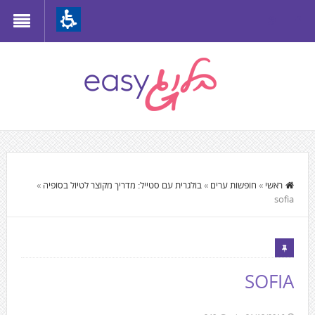
Th
beginnin
o
we
page
clic
t
התוכן
mov
המרכזי,
ראשי
»
חופשות ערים
»
בולגרית עם סטייל: מדריך מקוצר לטיול בסופיה
»
t
sofia
You
th
can
mai
press
Conten
Enter
SOFIA
to
skip