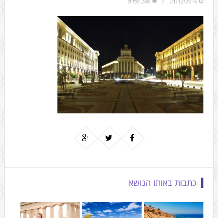
21/12/2016
248 צפיות
to
the
next
area
כתבות באותו הנושא