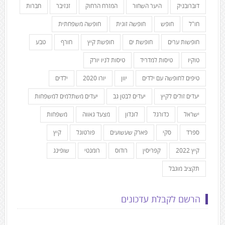
דוברובניק
היער השחור
המזרח הרחוק
זנזיבר
חברות
חו"ל
חופש
חופשה זוגית
חופשה משפחתית
חופשות ערים
חופשת ים
חופשת קיץ
חורף
טבע
טוקיו
טיסות למדריד
טיסות לניו יורק
טיפים לחופשה עם ילדים
יוון
יורו 2020
ילדים
יעדים זולים לקיץ
יעדים לבטן גב
יעדים משתלמים למשפחות
ישראל
כדורגל
לונדון
מצעד גאווה
משפחות
ספרד
סקי
פארק שעשועים
פורטוגל
קיץ
קיץ 2022
קפריסין
רודוס
רומנטי
שופינג
תקציב מוגבל
הרשם לקבלת עדכונים