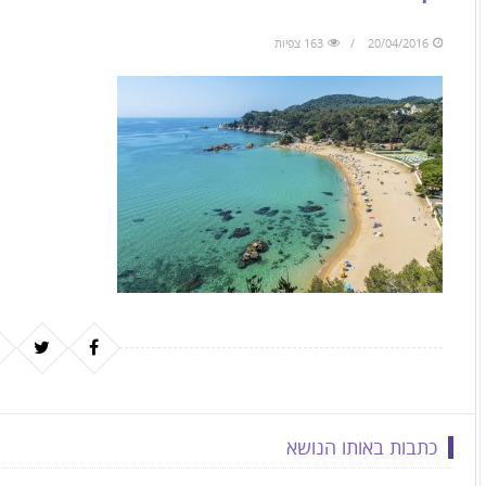
to
skip
20/04/2016
163 צפיות
to
the
next
area
כתבות באותו הנושא