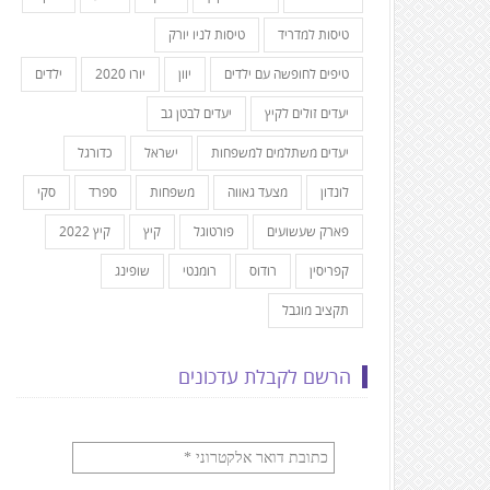
טיסות למדריד
טיסות לניו יורק
טיפים לחופשה עם ילדים
יוון
יורו 2020
ילדים
יעדים זולים לקיץ
יעדים לבטן גב
יעדים משתלמים למשפחות
ישראל
כדורגל
לונדון
מצעד גאווה
משפחות
ספרד
סקי
פארק שעשועים
פורטוגל
קיץ
קיץ 2022
קפריסין
רודוס
רומנטי
שופינג
תקציב מוגבל
הרשם לקבלת עדכונים