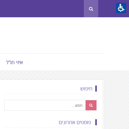
Th
beginnin
o
we
page
clic
t
איזי חו”ל
mov
t
th
חיפוש
mai
Conten
פוסטים אחרונים