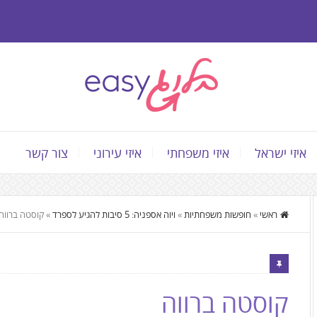
איזי ישראל
איזי משפחתי
איזי עירוני
צור קשר
התוכן
ראשי
»
חופשות משפחתיות
»
ויוה אספניה: 5 סיבות להגיע לספרד
»
קוסטה ברווה
המרכזי,
You
can
press
קוסטה ברווה
Enter