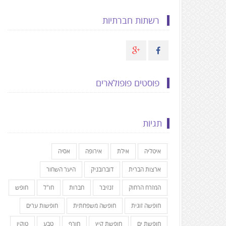
רשתות חברתיות
פוסטים פופולארים
תגיות
איטליה
אילת
אירופה
אסיה
ארצות הברית
דוברובניק
היער השחור
המזרח הרחוק
זנזיבר
חברות
חו"ל
חופש
חופשה זוגית
חופשה משפחתית
חופשות ערים
חופשת ים
חופשת קיץ
חורף
טבע
טוקיו