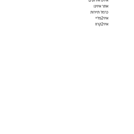
איזיגו אירועים
אתר איזיגו
כרמל תיירות
איזי2פליי
איזי2קרוז