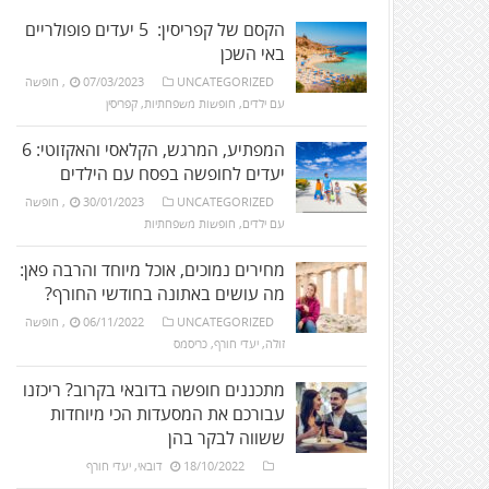
הקסם של קפריסין: 5 יעדים פופולריים
באי השכן
UNCATEGORIZED
07/03/2023
,
חופשה
עם ילדים
,
חופשות משפחתיות
,
קפריסין
המפתיע, המרגש, הקלאסי והאקזוטי: 6
יעדים לחופשה בפסח עם הילדים
UNCATEGORIZED
30/01/2023
,
חופשה
עם ילדים
,
חופשות משפחתיות
מחירים נמוכים, אוכל מיוחד והרבה פאן:
מה עושים באתונה בחודשי החורף?
UNCATEGORIZED
06/11/2022
,
חופשה
זולה
,
יעדי חורף
,
כריסמס
מתכננים חופשה בדובאי בקרוב? ריכזנו
עבורכם את המסעדות הכי מיוחדות
ששווה לבקר בהן
18/10/2022
דובאי
,
יעדי חורף