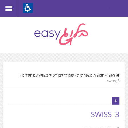
Th
beginnin
o
we
page
clic
t
התוכן
mov
המרכזי,
ראשי
»
חופשות משפחתיות
»
שוקולד לבן: לטייל בשווייץ עם הילדים
»
t
swiss_3
You
th
can
mai
press
Conten
Enter
SWISS_3
to
skip