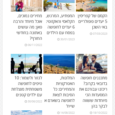
הקסם של קפריסין:
המפתיע, המרגש,
מחירים נמוכים,
5 יעדים פופולריים
הקלאסי והאקזוטי:
אוכל מיוחד והרבה
באי השכן
6 יעדים לחופשה
פאן: מה עושים
בפסח עם הילדים
באתונה בחודשי
07/03/2023
החורף?
30/01/2023
06/11/2022
מתכננים חופשה
המלונות,
לגזור ולשמור: 10
בדובאי בקרוב?
האטרקציות
טיפים לחופשה
ריכזנו עבורכם את
והמחירים: כל
משפחתית מוצלחת
המסעדות הכי
הסיבות לצאת
עם ילדים קטנים
מיוחדות ששווה
לחופשה בשארם א
30/06/2022
לבקר בהן
שייח’
14/08/2022
18/10/2022