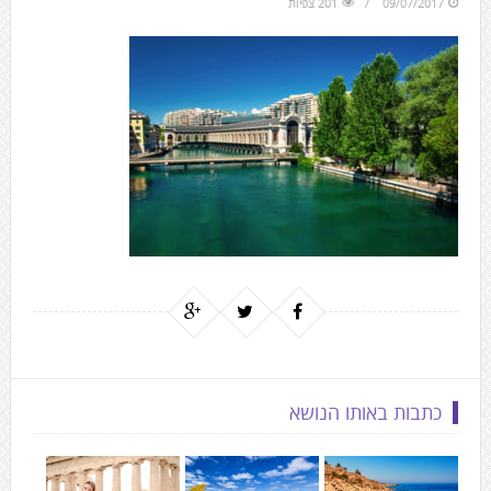
09/07/2017
201 צפיות
to
the
next
area
כתבות באותו הנושא