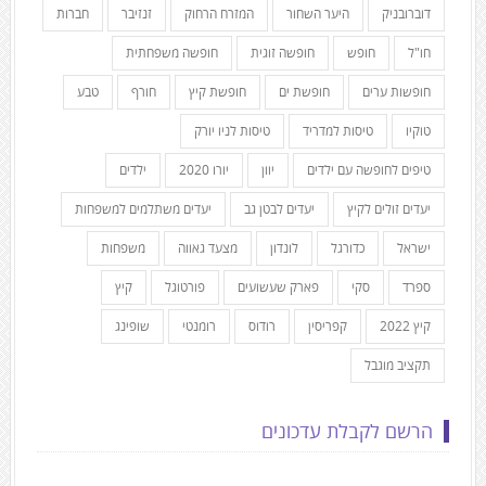
דוברובניק
היער השחור
המזרח הרחוק
זנזיבר
חברות
חו"ל
חופש
חופשה זוגית
חופשה משפחתית
חופשות ערים
חופשת ים
חופשת קיץ
חורף
טבע
טוקיו
טיסות למדריד
טיסות לניו יורק
טיפים לחופשה עם ילדים
יוון
יורו 2020
ילדים
יעדים זולים לקיץ
יעדים לבטן גב
יעדים משתלמים למשפחות
ישראל
כדורגל
לונדון
מצעד גאווה
משפחות
ספרד
סקי
פארק שעשועים
פורטוגל
קיץ
קיץ 2022
קפריסין
רודוס
רומנטי
שופינג
תקציב מוגבל
הרשם לקבלת עדכונים