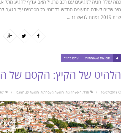
כמה עולה חניה למגיעים עם רכב פרטי? האם עדיף להגיע מתל אבי
מירושלים לשדה התעופה החדש בדרום? כל הפרטים על הגעה ל
שנת 2019 נפתח לראשונה...
חופשות משפחתיות
יעדים בחו"ל
הלהיט של הקיץ: הקסם של האי
10/07/2019
חו"ל
,
חופשה זוגית
,
חופשה משפחתית
,
חופשת ים
,
רומנטי
8067 