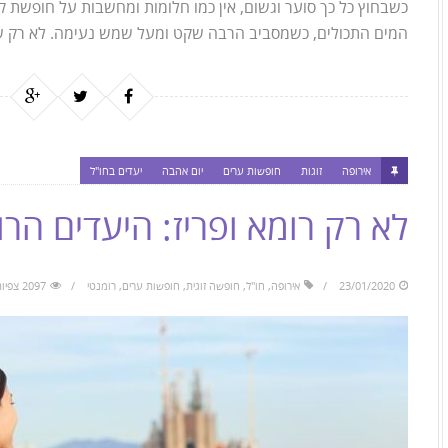
כשבחוץ כל כך סוער וגשום, אין כמו חלומות ומחשבות על חופשת קיץ
המים התכולים, כשמסביב הרבה שקט ומעל שמש נעימה. לא רק שכי
אירופה
זוגות
חופשות ערים
יום אהבה
יעדים בחו"ל
לא רק רומא ופריז: היעדים הר
23/01/2020
אירופה
,
חו"ל
,
חופשה זוגית
,
חופשות ערים
,
רומנטי
2097 צפיות