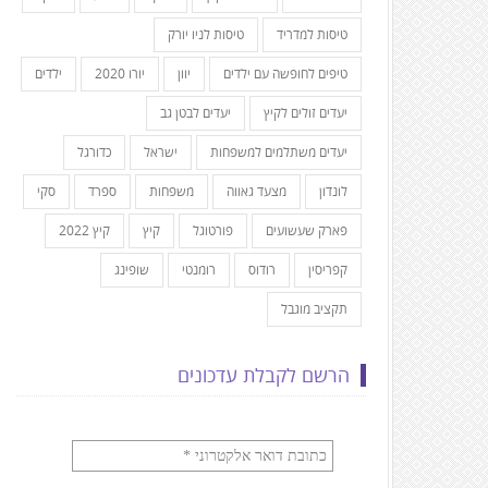
טיסות למדריד
טיסות לניו יורק
טיפים לחופשה עם ילדים
יוון
יורו 2020
ילדים
יעדים זולים לקיץ
יעדים לבטן גב
יעדים משתלמים למשפחות
ישראל
כדורגל
לונדון
מצעד גאווה
משפחות
ספרד
סקי
פארק שעשועים
פורטוגל
קיץ
קיץ 2022
קפריסין
רודוס
רומנטי
שופינג
תקציב מוגבל
הרשם לקבלת עדכונים