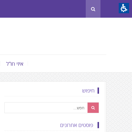
Th
beginnin
o
we
page
clic
t
איזי חו”ל
mov
t
th
חיפוש
mai
Conten
פוסטים אחרונים