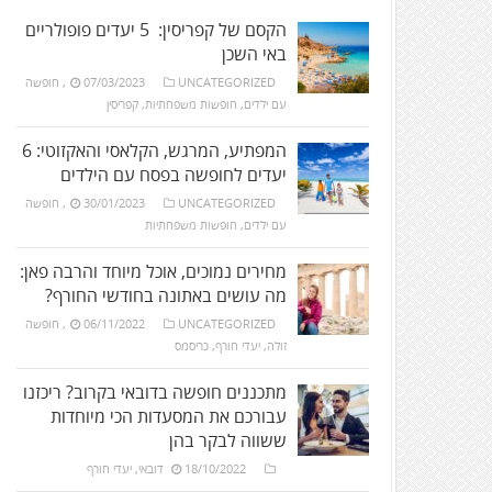
הקסם של קפריסין: 5 יעדים פופולריים
באי השכן
UNCATEGORIZED
07/03/2023
,
חופשה
עם ילדים
,
חופשות משפחתיות
,
קפריסין
המפתיע, המרגש, הקלאסי והאקזוטי: 6
יעדים לחופשה בפסח עם הילדים
UNCATEGORIZED
30/01/2023
,
חופשה
עם ילדים
,
חופשות משפחתיות
מחירים נמוכים, אוכל מיוחד והרבה פאן:
מה עושים באתונה בחודשי החורף?
UNCATEGORIZED
06/11/2022
,
חופשה
זולה
,
יעדי חורף
,
כריסמס
מתכננים חופשה בדובאי בקרוב? ריכזנו
עבורכם את המסעדות הכי מיוחדות
ששווה לבקר בהן
18/10/2022
דובאי
,
יעדי חורף