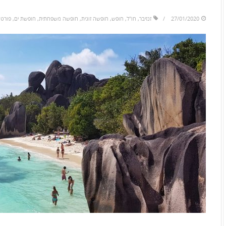
to
skip
27/01/2020
זנזיבר
,
חו"ל
,
חופש
,
חופשה זוגית
,
חופשה משפחתית
,
חופשת ים
,
פורטו
to
the
next
area