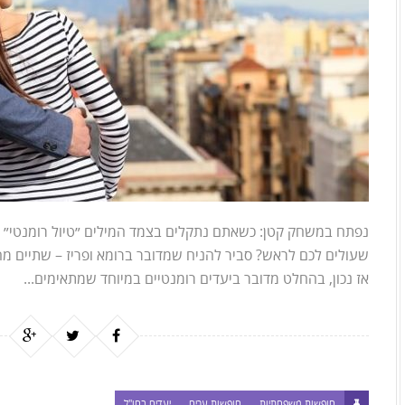
נפתח במשחק קטן: כשאתם נתקלים בצמד המילים ״טיול רומנטי״ א
שעולים לכם לראש? סביר להניח שמדובר ברומא ופריז – שתיים מהע
אז נכון, בהחלט מדובר ביעדים רומנטיים במיוחד שמתאימים...
חופשות משפחתיות
חופשות ערים
יעדים בחו"ל