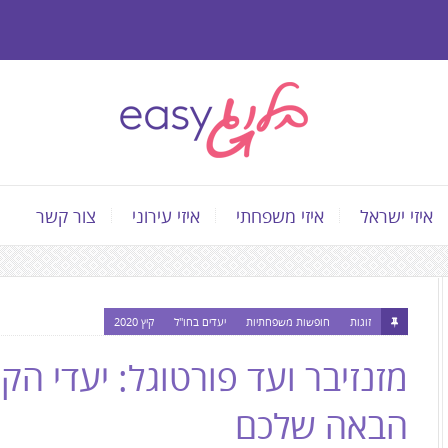
איזי ישראל
איזי משפחתי
איזי עירוני
צור קשר
התוכן
המרכזי,
זוגות
חופשות משפחתיות
יעדים בחו"ל
קיץ 2020
You
מזנזיבר ועד פורטוגל: יעדי הק
can
press
הבאה שלכם
Enter