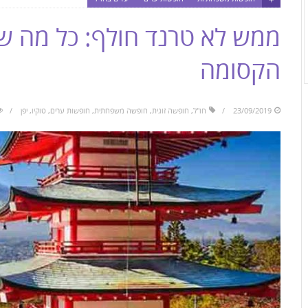
ממש לא טרנד חולף: כל מה שצ
הקסומה
23/09/2019
חו"ל
,
חופשה זוגית
,
חופשה משפחתית
,
חופשות ערים
,
טוקיו
,
יפן