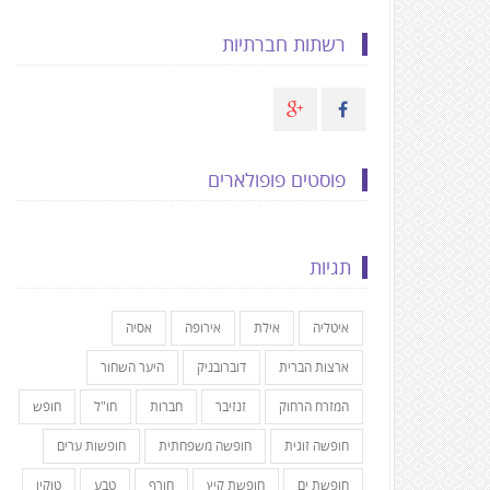
רשתות חברתיות
פוסטים פופולארים
תגיות
איטליה
אילת
אירופה
אסיה
ארצות הברית
דוברובניק
היער השחור
המזרח הרחוק
זנזיבר
חברות
חו"ל
חופש
חופשה זוגית
חופשה משפחתית
חופשות ערים
חופשת ים
חופשת קיץ
חורף
טבע
טוקיו