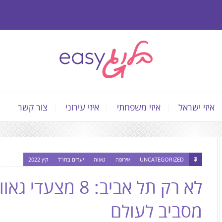
איזי ישראל
איזי משפחתי
איזי עירוני
צור קשר
התוכן
המרכזי,
UNCATEGORIZED
אירופה
גאווה
יעדים בחו"ל
קיץ 2022
You
לא רק תל אביב: 8 
can
press
מסביב לעולם
Enter