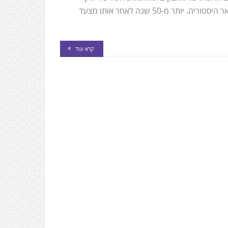
שבארצות הברית אירחה את מצעד הגאווה הראשון אי פעם – והשאר היסטוריה. יותר מ-50 שנה לאחר אותו מצעד
קרא עוד