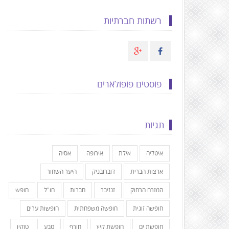
רשתות חברתיות
פוסטים פופולארים
תגיות
איטליה
אילת
אירופה
אסיה
ארצות הברית
דוברובניק
היער השחור
המזרח הרחוק
זנזיבר
חברות
חו"ל
חופש
חופשה זוגית
חופשה משפחתית
חופשות ערים
חופשת ים
חופשת קיץ
חורף
טבע
טוקיו