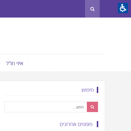
Th
beginnin
o
we
page
clic
t
איזי חו”ל
mov
t
th
חיפוש
mai
Conten
פוסטים אחרונים