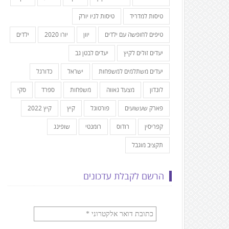
טיסות למדריד
טיסות לניו יורק
טיפים לחופשה עם ילדים
יוון
יורו 2020
ילדים
יעדים זולים לקיץ
יעדים לבטן גב
יעדים משתלמים למשפחות
ישראל
כדורגל
לונדון
מצעד גאווה
משפחות
ספרד
סקי
פארק שעשועים
פורטוגל
קיץ
קיץ 2022
קפריסין
רודוס
רומנטי
שופינג
תקציב מוגבל
הרשם לקבלת עדכונים