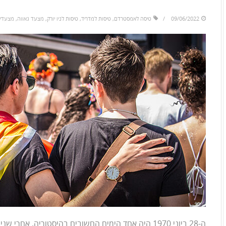
to
skip
09/06/2022
טיסה לאמסטרדם
,
טיסות למדריד
,
טיסות לניו יורק
,
מצעד גאווה
,
מצעדי 
to
the
next
area
ה-28 ביוני 1970 היה אחד הימים החשובים בהיסטוריה. אח