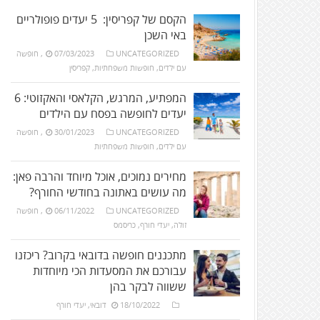
הקסם של קפריסין: 5 יעדים פופולריים
באי השכן
UNCATEGORIZED
07/03/2023
,
חופשה
עם ילדים
,
חופשות משפחתיות
,
קפריסין
המפתיע, המרגש, הקלאסי והאקזוטי: 6
יעדים לחופשה בפסח עם הילדים
UNCATEGORIZED
30/01/2023
,
חופשה
עם ילדים
,
חופשות משפחתיות
מחירים נמוכים, אוכל מיוחד והרבה פאן:
מה עושים באתונה בחודשי החורף?
UNCATEGORIZED
06/11/2022
,
חופשה
זולה
,
יעדי חורף
,
כריסמס
מתכננים חופשה בדובאי בקרוב? ריכזנו
עבורכם את המסעדות הכי מיוחדות
ששווה לבקר בהן
18/10/2022
דובאי
,
יעדי חורף