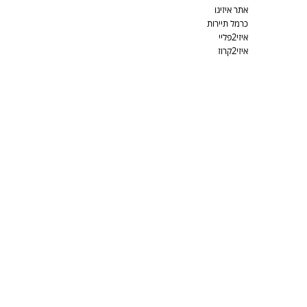
אתר איזיגו
כרמל תיירות
איזי2פליי
איזי2קרוז