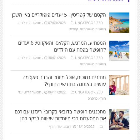
הקסם של קפריסין: 5 יעדים פופולריים באי השכן
UNCATEGORIZED
07/03/2023
,
חופשה עם ילדים
,
חופשות משפחתיות
,
קפריסין
המפתיע, המרגש, הקלאסי והאקזוטי: 6 יעדים
לחופשה בפסח עם הילדים
UNCATEGORIZED
30/01/2023
,
חופשה עם ילדים
,
חופשות משפחתיות
מחירים נמוכים, אוכל מיוחד והרבה פאן: מה
עושים באתונה בחודשי החורף?
UNCATEGORIZED
06/11/2022
,
חופשה זולה
,
יעדי
חורף
,
כריסמס
מתכננים חופשה בדובאי בקרוב? ריכזנו עבורכם
את המסעדות הכי מיוחדות ששווה לבקר בהן
18/10/2022
דובאי
,
יעדי חורף