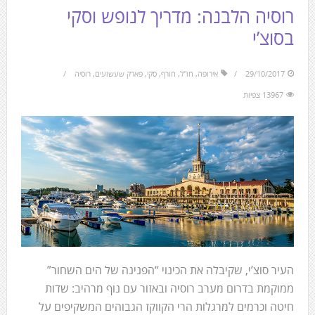
רוסיה הלבנה: מדריך לנופש וסקי
בסוצ’י
29/10/2017
אירופה
,
חו"ל
,
חורף
,
סקי
,
פארק שעשועים
,
רוסיה
13967 צפיות
העיר סוצ’י, שקיבלה את הכינוי “הפנינה של הים השחור”
ממוקמת בדרום מערב רוסיה ובאזור עם נוף מרהיב: שדות
חיטה וכרמים למרגלות הרי הקווקז הגבוהים המשקיפים על