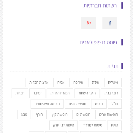
רשתות חברתיות
פוסטים פופולארים
תגיות
איטליה
אילת
אירופה
אסיה
ארצות הברית
דוברובניק
היער השחור
המזרח הרחוק
זנזיבר
חברות
חו"ל
חופש
חופשה זוגית
חופשה משפחתית
חופשות ערים
חופשת ים
חופשת קיץ
חורף
טבע
טוקיו
טיסות למדריד
טיסות לניו יורק