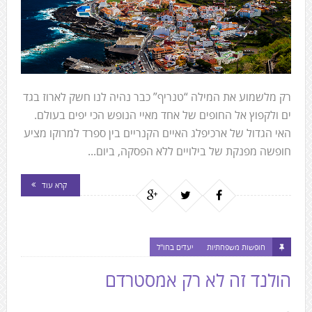
רק מלשמוע את המילה “טנריף” כבר נהיה לנו חשק לארוז בגד
ים ולקפוץ אל החופים של אחד מאיי הנופש הכי יפים בעולם.
האי הגדול של ארכיפלג האיים הקנריים בין ספרד למרוקו מציע
חופשה מפנקת של בילויים ללא הפסקה, ביום...
קרא עוד
חופשות משפחתיות
יעדים בחו"ל
הולנד זה לא רק אמסטרדם