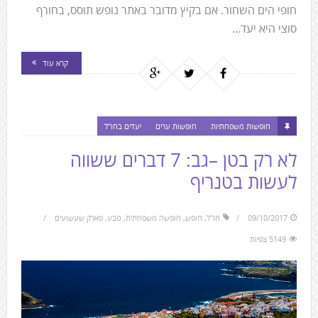
חופי הים השחור. אם בקיץ מדובר באתר נופש תוסס, בחורף
סוצי היא יעד...
קרא עוד
חופשות משפחתיות
חופשות ערים
יעדים בחו"ל
לא רק בטן –גב: 7 דברים ששווה
לעשות בטנריף
09/10/2017
חו"ל
,
חופש
,
חופשה משפחתית
,
טבע
,
פארק שעשועים
5149 צפיות