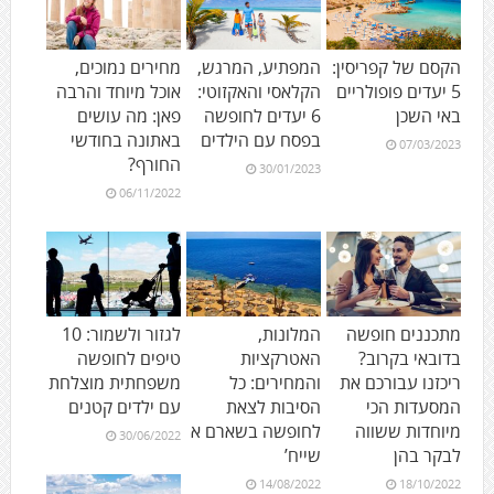
הקסם של קפריסין:
המפתיע, המרגש,
מחירים נמוכים,
5 יעדים פופולריים
הקלאסי והאקזוטי:
אוכל מיוחד והרבה
באי השכן
6 יעדים לחופשה
פאן: מה עושים
בפסח עם הילדים
באתונה בחודשי
07/03/2023
החורף?
30/01/2023
06/11/2022
מתכננים חופשה
המלונות,
לגזור ולשמור: 10
בדובאי בקרוב?
האטרקציות
טיפים לחופשה
ריכזנו עבורכם את
והמחירים: כל
משפחתית מוצלחת
המסעדות הכי
הסיבות לצאת
עם ילדים קטנים
מיוחדות ששווה
לחופשה בשארם א
30/06/2022
לבקר בהן
שייח’
14/08/2022
18/10/2022