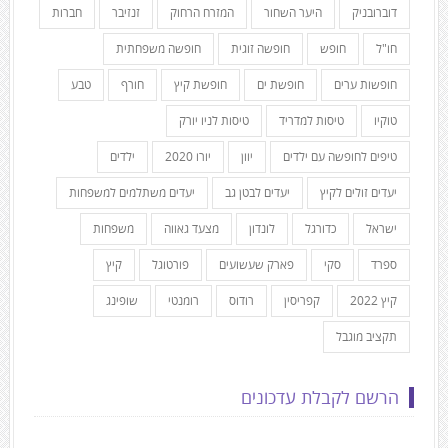
דוברובניק
היער השחור
המזרח הרחוק
זנזיבר
חברות
חו"ל
חופש
חופשה זוגית
חופשה משפחתית
חופשות ערים
חופשת ים
חופשת קיץ
חורף
טבע
טוקיו
טיסות למדריד
טיסות לניו יורק
טיפים לחופשה עם ילדים
יוון
יורו 2020
ילדים
יעדים זולים לקיץ
יעדים לבטן גב
יעדים משתלמים למשפחות
ישראל
כדורגל
לונדון
מצעד גאווה
משפחות
ספרד
סקי
פארק שעשועים
פורטוגל
קיץ
קיץ 2022
קפריסין
רודוס
רומנטי
שופינג
תקציב מוגבל
הרשם לקבלת עדכונים