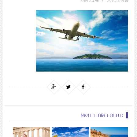
28/10/2019
204 צפיות
to
the
next
area
כתבות באותו הנושא