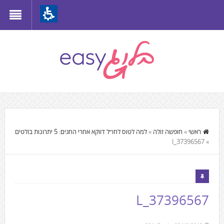
Th
beginnin
o
we
page
clic
t
התוכן
mov
המרכזי,
ראשי
»
חופשה זולה
»
למה לטוס לחו״ל דווקא אחרי החגים: 5 יתרונות בולטים
t
37396567_l
»
You
th
can
mai
press
Conten
Enter
37396567_L
to
skip