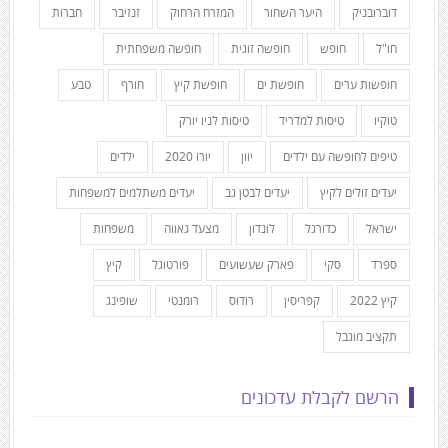
דוברובניק
היער השחור
המזרח הרחוק
זנזיבר
חברות
חו"ל
חופש
חופשה זוגית
חופשה משפחתית
חופשות ערים
חופשת ים
חופשת קיץ
חורף
טבע
טוקיו
טיסות למדריד
טיסות לניו יורק
טיפים לחופשה עם ילדים
יוון
יורו 2020
ילדים
יעדים זולים לקיץ
יעדים לבטן גב
יעדים משתלמים למשפחות
ישראל
כדורגל
לונדון
מצעד גאווה
משפחות
ספרד
סקי
פארק שעשועים
פורטוגל
קיץ
קיץ 2022
קפריסין
רודוס
רומנטי
שופינג
תקציב מוגבל
הרשם לקבלת עדכונים