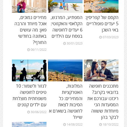
הקסם של קפריסין:
המפתיע, המרגש,
מחירים נמוכים,
5 יעדים פופולריים
הקלאסי והאקזוטי:
אוכל מיוחד והרבה
באי השכן
6 יעדים לחופשה
פאן: מה עושים
בפסח עם הילדים
באתונה בחודשי
07/03/2023
החורף?
30/01/2023
06/11/2022
מתכננים חופשה
המלונות,
לגזור ולשמור: 10
בדובאי בקרוב?
האטרקציות
טיפים לחופשה
ריכזנו עבורכם את
והמחירים: כל
משפחתית מוצלחת
המסעדות הכי
הסיבות לצאת
עם ילדים קטנים
מיוחדות ששווה
לחופשה בשארם א
30/06/2022
לבקר בהן
שייח’
14/08/2022
18/10/2022