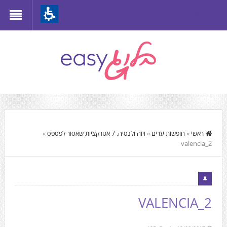
Th
beginnin
o
we
page
clic
t
התוכן
mov
המרכזי,
ראשי
»
חופשות ערים
»
ויוה ולנסיה: 7 אטרקציות שאסור לפספס
»
t
valencia_2
You
th
can
mai
press
Conten
Enter
VALENCIA_2
to
skip