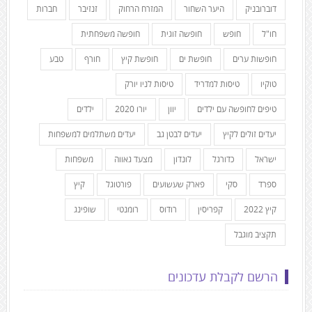
דוברובניק
היער השחור
המזרח הרחוק
זנזיבר
חברות
חו"ל
חופש
חופשה זוגית
חופשה משפחתית
חופשות ערים
חופשת ים
חופשת קיץ
חורף
טבע
טוקיו
טיסות למדריד
טיסות לניו יורק
טיפים לחופשה עם ילדים
יוון
יורו 2020
ילדים
יעדים זולים לקיץ
יעדים לבטן גב
יעדים משתלמים למשפחות
ישראל
כדורגל
לונדון
מצעד גאווה
משפחות
ספרד
סקי
פארק שעשועים
פורטוגל
קיץ
קיץ 2022
קפריסין
רודוס
רומנטי
שופינג
תקציב מוגבל
הרשם לקבלת עדכונים