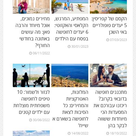
הקסם של קפריסין:
המפתיע, המרגש,
מחירים נמוכים,
5 יעדים פופולריים
הקלאסי והאקזוטי:
אוכל מיוחד והרבה
באי השכן
6 יעדים לחופשה
פאן: מה עושים
בפסח עם הילדים
באתונה בחודשי
07/03/2023
החורף?
30/01/2023
06/11/2022
מתכננים חופשה
המלונות,
לגזור ולשמור: 10
בדובאי בקרוב?
האטרקציות
טיפים לחופשה
ריכזנו עבורכם את
והמחירים: כל
משפחתית מוצלחת
המסעדות הכי
הסיבות לצאת
עם ילדים קטנים
מיוחדות ששווה
לחופשה בשארם א
30/06/2022
לבקר בהן
שייח’
14/08/2022
18/10/2022