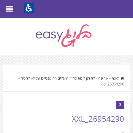
Th
beginnin
o
we
page
clic
t
התוכן
mov
המרכזי,
ראשי
»
אירופה
»
לא רק רומא ופריז: היעדים הרומנטיים שכדאי להכיר
»
t
26954290_xxl
You
th
can
mai
press
Conten
Enter
26954290_XXL
to
skip