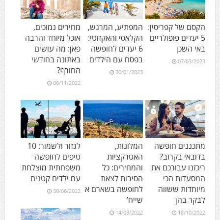
הקסם של קפריסין:
המפתיע, המרגש,
מחירים נמוכים,
5 יעדים פופולריים
הקלאסי והאקזוטי:
אוכל מיוחד והרבה
באי השכן
6 יעדים לחופשה
פאן: מה עושים
בפסח עם הילדים
באתונה בחודשי
07/03/2023
החורף?
30/01/2023
06/11/2022
מתכננים חופשה
המלונות,
לגזור ולשמור: 10
בדובאי בקרוב?
האטרקציות
טיפים לחופשה
ריכזנו עבורכם את
והמחירים: כל
משפחתית מוצלחת
המסעדות הכי
הסיבות לצאת
עם ילדים קטנים
מיוחדות ששווה
לחופשה בשארם א
30/06/2022
לבקר בהן
שייח’
14/08/2022
18/10/2022