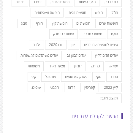
דוברובניק
היער השחור
המזרח הרחוק
זנזיבר
חברות
חו"ל
חופש
חופשה זוגית
חופשה משפחתית
חופשות ערים
חופשת ים
חופשת קיץ
חורף
טבע
טוקיו
טיסות למדריד
טיסות לניו יורק
טיפים לחופשה עם ילדים
יוון
יורו 2020
ילדים
יעדים זולים לקיץ
יעדים לבטן גב
יעדים משתלמים למשפחות
ישראל
כדורגל
לונדון
מצעד גאווה
משפחות
ספרד
סקי
פארק שעשועים
פורטוגל
קיץ
קיץ 2022
קפריסין
רודוס
רומנטי
שופינג
תקציב מוגבל
הרשם לקבלת עדכונים