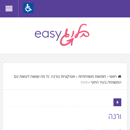
Th
beginnin
o
we
page
clic
t
התוכן
mov
המרכזי,
ראשי
»
חופשות משפחתיות
»
אטרקציות בורנה: כל מה ששווה לעשות עם
t
המשפחה בעיר החוף
»
ורנה
You
th
can
mai
press
Conten
Enter
ורנה
to
skip