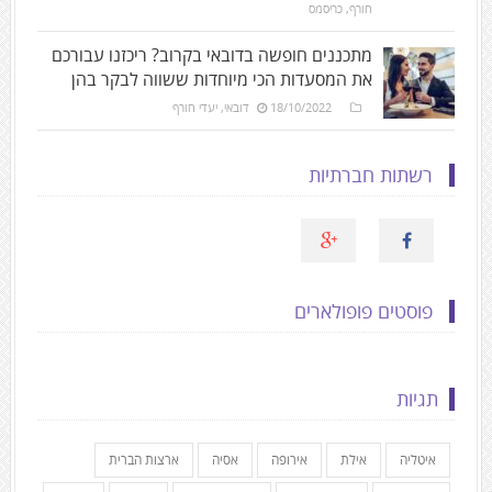
חורף
,
כריסמס
מתכננים חופשה בדובאי בקרוב? ריכזנו עבורכם
את המסעדות הכי מיוחדות ששווה לבקר בהן
18/10/2022
דובאי
,
יעדי חורף
רשתות חברתיות
פוסטים פופולארים
תגיות
איטליה
אילת
אירופה
אסיה
ארצות הברית