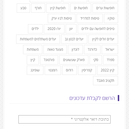
חופשות ערים
חופשת ים
חופשת קיץ
חורף
טבע
טוקיו
טיסות למדריד
טיסות לניו יורק
טיפים לחופשה עם ילדים
יוון
יורו 2020
ילדים
יעדים זולים לקיץ
יעדים לבטן גב
יעדים משתלמים למשפחות
ישראל
כדורגל
לונדון
מצעד גאווה
משפחות
ספרד
סקי
פארק שעשועים
פורטוגל
קיץ
קיץ 2022
קפריסין
רודוס
רומנטי
שופינג
תקציב מוגבל
הרשם לקבלת עדכונים