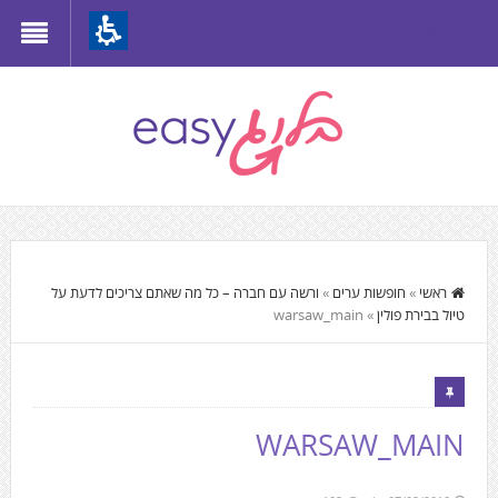
Th
beginnin
o
we
page
clic
t
התוכן
mov
המרכזי,
ראשי
»
חופשות ערים
»
ורשה עם חברה – כל מה שאתם צריכים לדעת על
t
טיול בבירת פולין
»
warsaw_main
You
th
can
mai
press
Conten
Enter
WARSAW_MAIN
to
skip