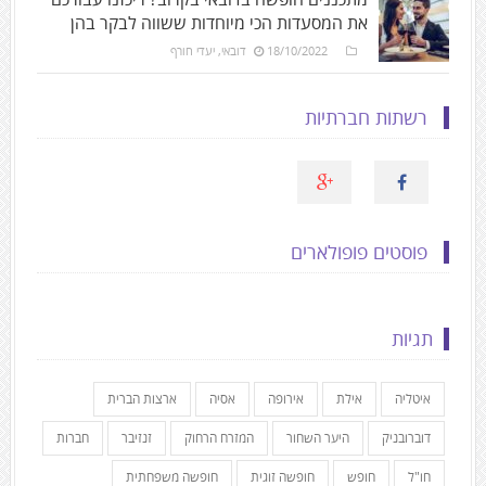
את המסעדות הכי מיוחדות ששווה לבקר בהן
18/10/2022
דובאי
,
יעדי חורף
רשתות חברתיות
פוסטים פופולארים
תגיות
איטליה
אילת
אירופה
אסיה
ארצות הברית
דוברובניק
היער השחור
המזרח הרחוק
זנזיבר
חברות
חו"ל
חופש
חופשה זוגית
חופשה משפחתית