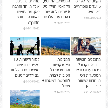
הקסם של קפריסין:
המפתיע, המרגש,
מחירים נמוכים,
5 יעדים פופולריים
הקלאסי והאקזוטי:
אוכל מיוחד והרבה
באי השכן
6 יעדים לחופשה
פאן: מה עושים
בפסח עם הילדים
באתונה בחודשי
07/03/2023
החורף?
30/01/2023
06/11/2022
מתכננים חופשה
המלונות,
לגזור ולשמור: 10
בדובאי בקרוב?
האטרקציות
טיפים לחופשה
ריכזנו עבורכם את
והמחירים: כל
משפחתית מוצלחת
המסעדות הכי
הסיבות לצאת
עם ילדים קטנים
מיוחדות ששווה
לחופשה בשארם א
30/06/2022
לבקר בהן
שייח’
14/08/2022
18/10/2022