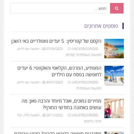
פוסטים אחרונים
הקסם של קפריסין: 5 יעדים פופולריים באי השכן
UNCATEGORIZED
07/03/2023
,
חופשה עם ילדים
,
חופשות משפחתיות
,
קפריסין
המפתיע, המרגש, הקלאסי והאקזוטי: 6 יעדים
לחופשה בפסח עם הילדים
UNCATEGORIZED
30/01/2023
,
חופשה עם ילדים
,
חופשות משפחתיות
מחירים נמוכים, אוכל מיוחד והרבה פאן: מה
עושים באתונה בחודשי החורף?
UNCATEGORIZED
06/11/2022
,
חופשה זולה
,
יעדי
חורף
,
כריסמס
מתכננים חופשה בדובאי בקרוב? ריכזנו עבורכם